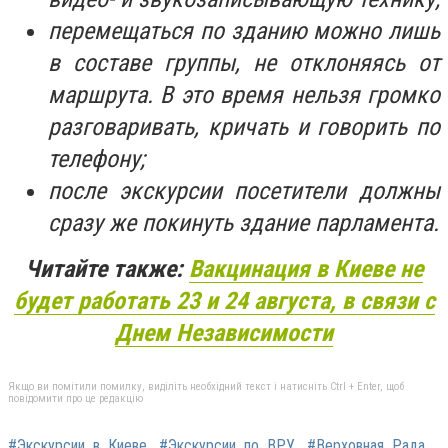
перемещаться по зданию можно лишь
в составе группы, не отклоняясь от
маршрута. В это время нельзя громко
разговаривать, кричать и говорить по
телефону;
после экскурсии посетители должны
сразу же покинуть здание парламента.
Читайте также:
Вакцинация в Киеве не
будет работать 23 и 24 августа, в связи с
Днем Независимости
Якщо ви помітили помилку, виділіть необхідний текст і натисніть Ctrl + Enter, щоб
повідомити про це редакцію
#Экскурсии_в_Киеве
#Экскурсии_по_ВРУ
#Верховная_Рада