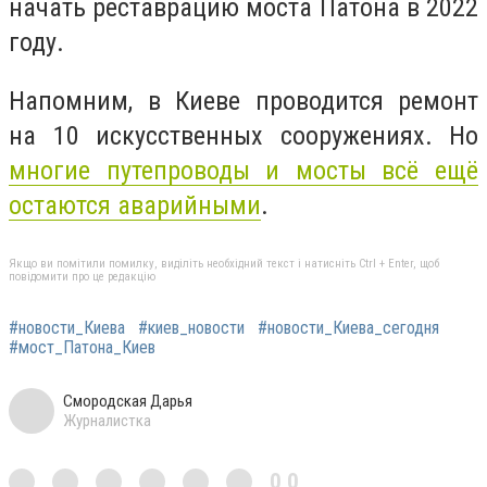
начать реставрацию моста Патона в 2022
году.
Напомним, в Киеве проводится ремонт
на 10 искусственных сооружениях. Но
многие путепроводы и мосты всё ещё
остаются аварийными
.
Якщо ви помітили помилку, виділіть необхідний текст і натисніть Ctrl + Enter, щоб
повідомити про це редакцію
#новости_Киева
#киев_новости
#новости_Киева_сегодня
#мост_Патона_Киев
Смородская Дарья
Журналистка
0,0