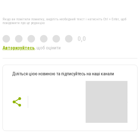
Якщо ви помітили помилку, виділіть необхідний текст і натисніть Ctrl + Enter, щоб
повідомити про це редакцію
0,0
Авторизуйтесь
, щоб оцінити
Діліться цією новиною та підписуйтесь на наші канали