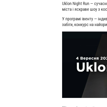
Uklon Night Run
— сучасн
міста і яскраве шоу з 
У програмі івенту — інди
забіги
,
конкурс на найор