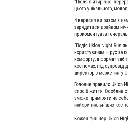
“Після п'ятирічної перер
цього унікального, молод
4 вересня ви разом з на
зарядитися драйвом нічно
прокоментував генераль
“Подія Uklon Night Run 
користувачам — рух за ї
комфорту, а формат забіг
костюмах, під супровід д
директор з маркетингу U
Головне правило
Uklon N
спосіб життя. Особливіс
зможе приміряти на себе
найоригінальніших костю
Кожен фінішер
Uklon Ni