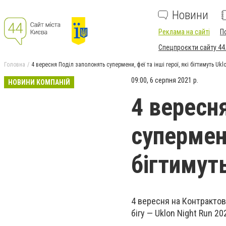
Новини
Реклама на сайті
П
Спецпроєкти сайту 44
Головна
4 вересня Поділ заполонять супермени, феї та інші герої, які бігтимуть Ukl
09:00, 6 серпня 2021 р.
НОВИНИ КОМПАНІЙ
4 вересн
супермени
бігтимуть
4 вересня
на Контрактов
бігу —
Uklon Night Run 20