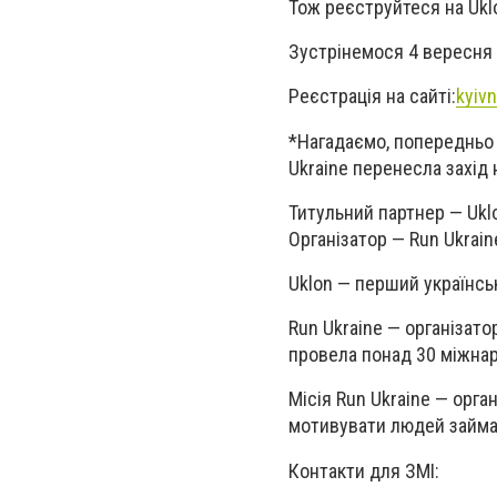
Тож реєструйтеся на
Ukl
Зустрінемося
4 вересня
Реєстрація на сайті:
kyivn
*Нагадаємо, попередньо 
Ukraine перенесла захід
Титульний партнер — Ukl
Організатор — Run Ukrain
Uklon — перший українсь
Run Ukraine — організато
провела понад 30 міжнар
Місія Run Ukraine — орга
мотивувати людей займа
Контакти для ЗМІ: