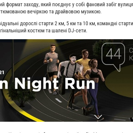
ий формат заходу, який поєднує у собі фановий забіг вулиц
костюмованою вечіркою та драйвовою музикою.
відуальні дорослі старти
2 км, 5 км та 10 км
, командні старт
игінальніший костюм
та шалені DJ-сети.