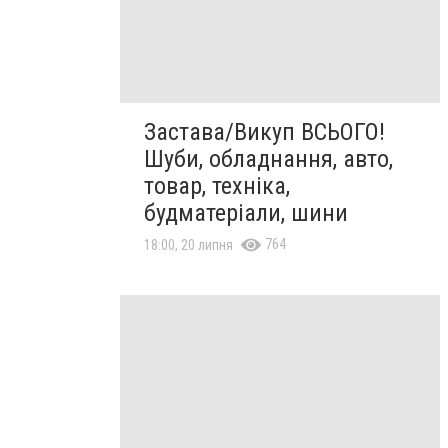
Застава/Викуп ВСЬОГО!
Шуби, обладнання, авто,
товар, техніка,
будматеріали, шини
764
18:00, 20 липня