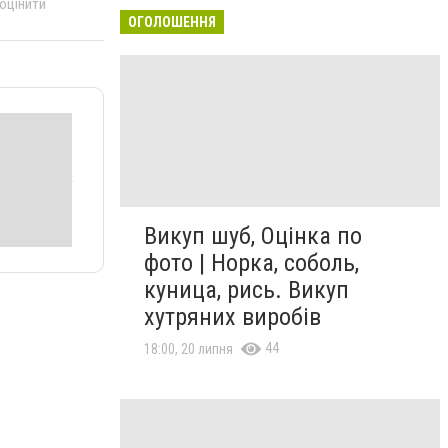
 оцінити
ОГОЛОШЕННЯ
Викуп шуб, Оцінка по
фото | Норка, соболь,
куница, рись. Викуп
хутряних виробів
44
18:00, 20 липня