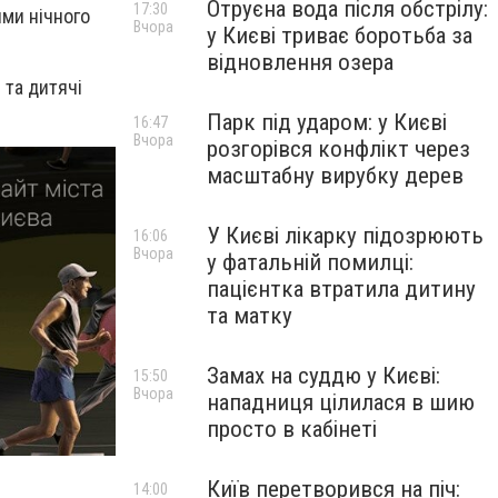
Отруєна вода після обстрілу:
17:30
ями нічного
Вчора
у Києві триває боротьба за
відновлення озера
и та
дитячі
Парк під ударом: у Києві
16:47
Вчора
розгорівся конфлікт через
масштабну вирубку дерев
У Києві лікарку підозрюють
16:06
Вчора
у фатальній помилці:
пацієнтка втратила дитину
та матку
Замах на суддю у Києві:
15:50
Вчора
нападниця цілилася в шию
просто в кабінеті
Київ перетворився на піч:
14:00