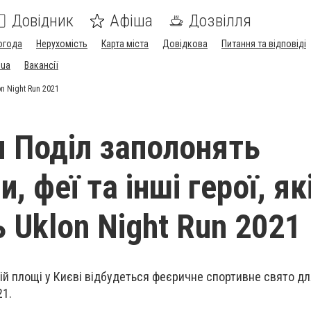
Довідник
Афіша
Дозвілля
огода
Нерухомість
Карта міста
Довідкова
Питання та відповіді
.ua
Вакансії
on Night Run 2021
я Поділ заполонять
, феї та інші герої, як
 Uklon Night Run 2021
ій площі у Києві відбудеться феєричне спортивне свято дл
21.