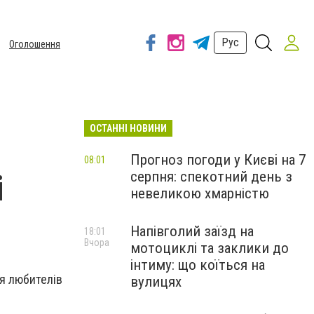
Рус
Оголошення
ОСТАННІ НОВИНИ
Прогноз погоди у Києві на 7
08:01
серпня: спекотний день з
і
невеликою хмарністю
Напівголий заїзд на
18:01
Вчора
мотоциклі та заклики до
інтиму: що коїться на
я любителів
вулицях