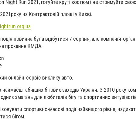
on Night Run 2021
, готуйте круті костюм і не стримуйте сво
2021
року на Контрактовій площі у Києві.
ightrun.org.ua
подія повинна була відбутися 7 серпня, але компанія-орган
 на прохання КМДА.
on
e
кий онлайн-сервіс виклику авто.
р наймасштабніших бігових заходів України. З 2010 року ко
одних змагань для любителів бігу та спортивних ентузіастів
нізовувати спортивно-масові події найвищого рівня, надихат
тися бігом.