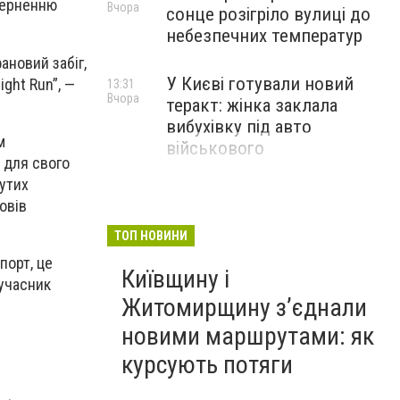
оверненню
Вчора
сонце розігріло вулиці до
небезпечних температур
ановий забіг,
У Києві готували новий
ight Run”
,
—
13:31
Вчора
теракт: жінка заклала
вибухівку під авто
м
військового
 для свого
рутих
овів
ТОП НОВИНИ
порт, це
Київщину і
 учасник
Житомирщину з’єднали
новими маршрутами: як
курсують потяги