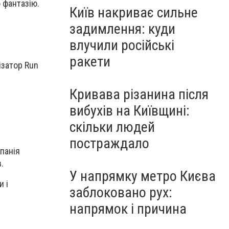
ю фантазію.
Київ накриває сильне
задимлення: куди
влучили російські
ракети
ізатор Run
Кривава різанина після
вибухів на Київщині:
скільки людей
постраждало
мпанія
.
У напрямку метро Києва
и і
заблоковано рух:
напрямок і причина