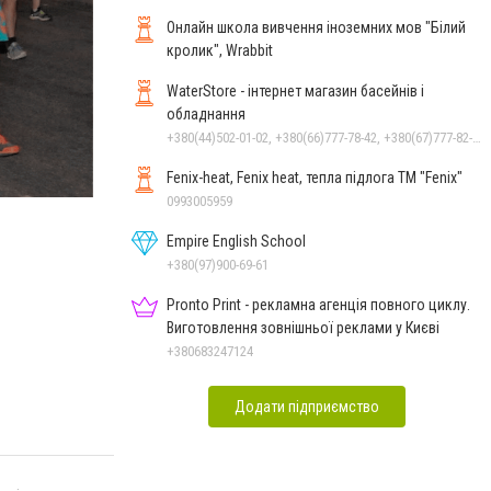
Онлайн школа вивчення іноземних мов "Білий
кролик", Wrabbit
WaterStore - інтернет магазин басейнів і
обладнання
+380(44)502-01-02, +380(66)777-78-42, +380(67)777-82-19, +380(67)890-80-80, +380(73)890-80-80, +380(44)502-01-03
Fenix-heat, Fenix heat, тепла підлога ТМ "Fenix"
0993005959
Empire English School
+380(97)900-69-61
Pronto Print - рекламна агенція повного циклу.
Виготовлення зовнішньої реклами у Києві
+380683247124
Додати підприємство