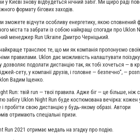
ви у Києві знову відбудеться нічний забіг. Ми щиро раді п
іжного формату бігових заходів.
ми зможете відчути особливу енергетику, якою сповнений ф
го міста та забрати із собою найкращі спогади про Uklon N
ний менеджер Run Ukraine
Дмитро Черніцький.
якнайкраще транслює те, що ми як компанія пропонуємо свої
хніми правилами. Uklon дає можливість налаштувати поїздку
у дозволяє подолати дистанцію так, як тобі хочеться — в к
іджей-сету, у компанії друзів, і головне — безпечно”, —
розп
klon Вадим Іщенко.
ight Run: твій run — твої правила.
Адже біг — це більше, ніж с
тю забігу Uklon Night Run буде костюмована вечірка: кожен
 і пробігти свою дистанцію у будь-якому образі. Автори
мів отримають спеціальні призи.
ght Run 2021 отримає медаль
на згадку про подію.