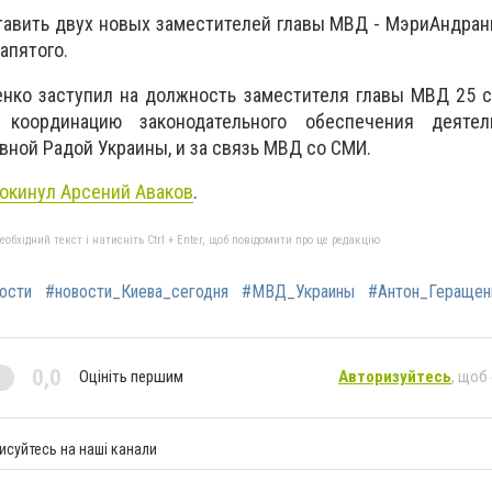
тавить двух новых заместителей главы МВД -
Мэри
Андран
апятого.
енко заступил на должность заместителя главы МВД 25 
 координацию законодательного обеспечения деятел
вной Радой Украины, и за связь МВД со СМИ.
окинул Арсений Аваков
.
бхідний текст і натисніть Ctrl + Enter, щоб повідомити про це редакцію
ости
#новости_Киева_сегодня
#МВД_Украины
#Антон_Геращен
0,0
Оцініть першим
Авторизуйтесь
, щоб
исуйтесь на наші канали