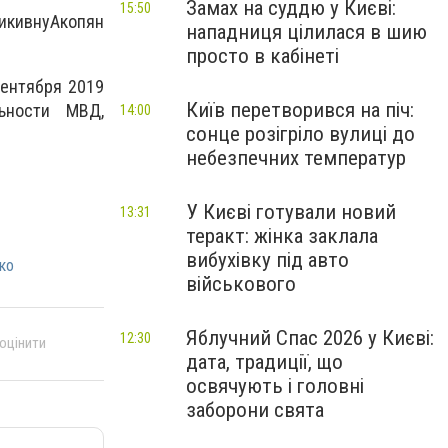
Замах на суддю у Києві:
15:50
икивну
Акопян
нападниця цілилася в шию
просто в кабінеті
сентября 2019
Київ перетворився на піч:
ьности МВД,
14:00
сонце розігріло вулиці до
небезпечних температур
У Києві готували новий
13:31
теракт: жінка заклала
вибухівку під авто
ко
військового
Яблучний Спас 2026 у Києві:
12:30
 оцінити
дата, традиції, що
освячують і головні
заборони свята