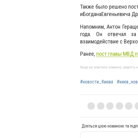
Также было решено пос
и
Богдана
Евгеньевича
Др
Напомним, Антон Геращ
года. Он отвечал за
взаимодействие с Верхо
Ранее,
пост главы МВД п
Якщо ви помітили помилку, виділіть нео
#новости_Киева
#киев_нов
Діліться цією новиною та підп