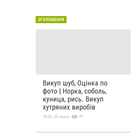
ОГОЛОШЕННЯ
Викуп шуб, Оцінка по
фото | Норка, соболь,
куница, рись. Викуп
хутряних виробів
44
18:00, 20 липня