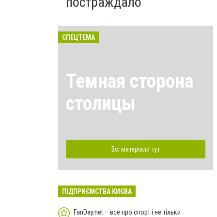
постраждало
СПЕЦТЕМА
Темная сторона
столицы
Всі матеріали тут
ПІДПРИЄМСТВА КИЄВА
FanDay.net – все про спорт і не тільки