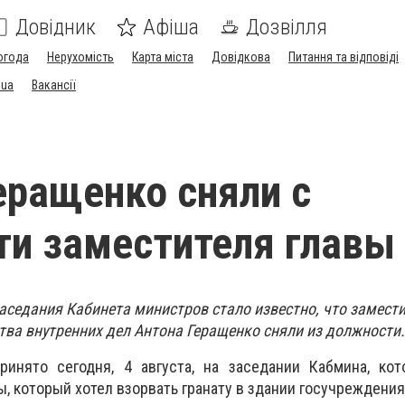
Довідник
Афіша
Дозвілля
огода
Нерухомість
Карта міста
Довідкова
Питання та відповіді
.ua
Вакансії
еращенко сняли с
ти заместителя глав
аседания Кабинета министров стало известно, что замест
ва внутренних дел Антона Геращенко сняли из должности.
инято сегодня, 4 августа, на заседании Кабмина, ко
, который хотел взорвать гранату в здании госучреждения