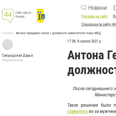
Новини
Реклама на сайті
П
Спецпроєкти сайту 44
Головна
Антона Геращенко сняли с должности заместителя главы МВД
17:38, 4 серпня 2021 р.
Антона Г
Смородская Дарья
Журналистка
должнос
После сегодняшнего з
Министерст
Такое решение было пр
сорвалось
из-за мужчины