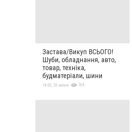
Застава/Викуп ВСЬОГО!
Шуби, обладнання, авто,
товар, техніка,
будматеріали, шини
764
18:00, 20 липня