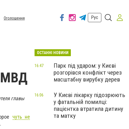
Рус
Оголошення
ОСТАННІ НОВИНИ
Парк під ударом: у Києві
16:47
розгорівся конфлікт через
ы МВД
масштабну вирубку дерев
У Києві лікарку підозрюють
16:06
ителя главы
у фатальній помилці:
пацієнтка втратила дитину
та матку
торое
чуть не
.