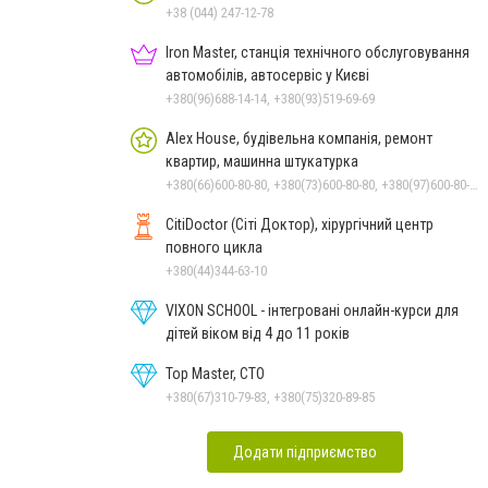
+38 (044) 247-12-78
Iron Master, станція технічного обслуговування
автомобілів, автосервіс у Києві
+380(96)688-14-14, +380(93)519-69-69
Alex House, будівельна компанія, ремонт
квартир, машинна штукатурка
+380(66)600-80-80, +380(73)600-80-80, +380(97)600-80-80
CitiDoctor (Сіті Доктор), хірургічний центр
повного цикла
+380(44)344-63-10
VIXON SCHOOL - інтегровані онлайн-курси для
дітей віком від 4 до 11 років
Top Master, СТО
+380(67)310-79-83, +380(75)320-89-85
Додати підприємство