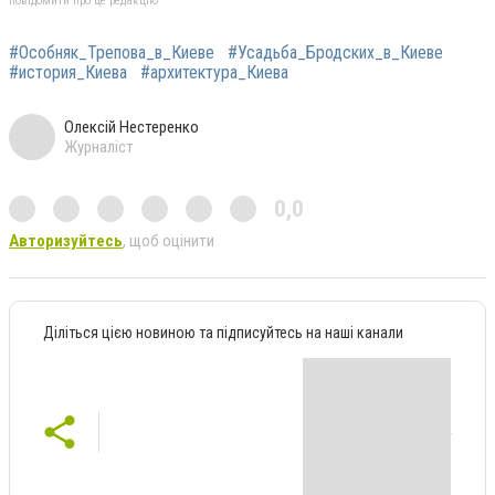
повідомити про це редакцію
#Особняк_Трепова_в_Киеве
#Усадьба_Бродских_в_Киеве
#история_Киева
#архитектура_Киева
Олексій Нестеренко
Журналіст
0,0
Авторизуйтесь
, щоб оцінити
Діліться цією новиною та підписуйтесь на наші канали