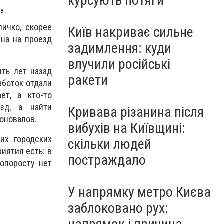
курсують потяги
ua
личко, скорее
Київ накриває сильне
ена на проезд
задимлення: куди
влучили російські
ять лет назад
ракети
аботок отдали
ет, а кто-то
зд, а найти
Кривава різанина після
Коновалов.
вибухів на Київщині:
их городских
скільки людей
иятия есть: в
постраждало
попоросту нет
У напрямку метро Києва
заблоковано рух: