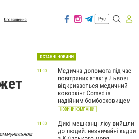
Рус
Оголошення
ОСТАННІ НОВИНИ
Медична допомога під час
11:00
повітряних атак: у Львові
ожет
відкривається медичний
коворкінг Comed із
надійним бомбосховищем
НОВИНИ КОМПАНІЙ
Дикі мешканці лісу вийшли
11:00
до людей: незвичайні кадри
коммунальном
з Київського моря