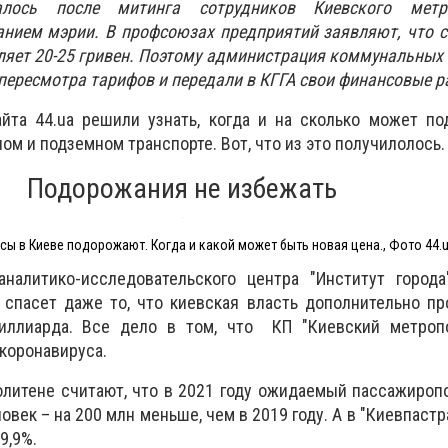
алось после митинга сотрудников Киевского метр
анием мэрии. В профсоюзах предприятий заявляют, что 
ляет 20-25 гривен. Поэтому администрация коммунальных
 пересмотра тарифов и передали в КГГА свои финансовые р
йта 44.ua решили узнать, когда и на сколько может по
ом и подземном транспорте. Вот, что из это получилолось.
Подорожания не избежать
сы в Киеве подорожают. Когда и какой может быть новая цена., Фото 44.
налитико-исследовательского центра "Институт города
 спасет даже то, что киевская власть дополнительно п
миллиарда. Все дело в том, что КП "Киевский метроп
 коронавируса.
олитене считают, что в 2021 году ожидаемый пассажироп
овек – на 200 млн меньше, чем в 2019 году. А в "Киевпаст
9,9%.