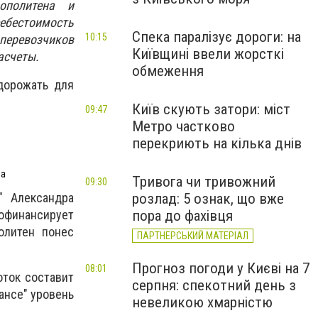
ополитена и
себестоимость
Спека паралізує дороги: на
10:15
 перевозчиков
Київщині ввели жорсткі
асчеты.
обмеження
дорожать для
Київ скують затори: міст
09:47
Метро частково
перекриють на кілька днів
ua
Тривога чи тривожний
09:30
" Александра
розлад: 5 ознак, що вже
рофинансирует
пора до фахівця
олитен понес
ПАРТНЕРСЬКИЙ МАТЕРІАЛ
Прогноз погоди у Києві на 7
08:01
оток составит
серпня: спекотний день з
рансе" уровень
невеликою хмарністю