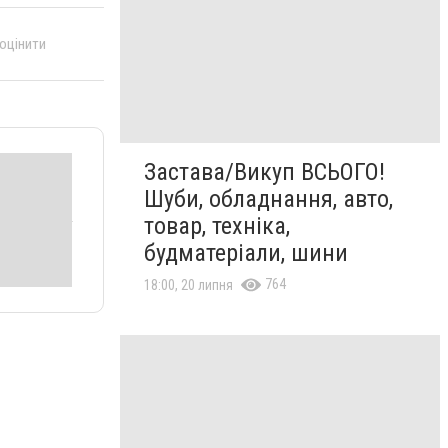
 оцінити
Застава/Викуп ВСЬОГО!
Шуби, обладнання, авто,
товар, техніка,
будматеріали, шини
764
18:00, 20 липня