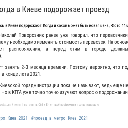
огда в Киеве подорожает проезд
сы в Киеве подорожают. Когда и какой может быть новая цена., Фото 44.
Николай Поворозник ранее уже говорил, что перевозчик
чему необходимо изменить стоимость перевозок. На основ
ст распоряжения, а перед этим в городе должны
.
т занять 2-3 месяца времени. Поэтому вероятно, что п
 в конце лета 2021.
Киевской горадмнистрации пока не называют, ведь еще н
 Но в КГГА уже точно точно изучают вопрос о подорожании
бхідний текст і натисніть Ctrl + Enter, щоб повідомити про це редакцію
тро_Киев_2021
#проезд_в_метро_Киев_2021