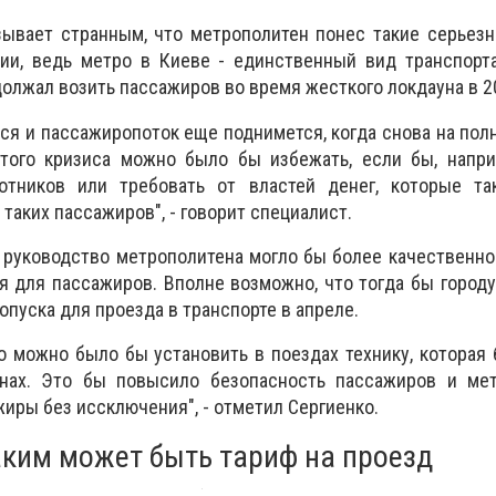
зывает странным, что метрополитен понес такие серьез
ии, ведь метро в Киеве - единственный вид транспорта
олжал возить пассажиров во время жесткого локдауна в 20
ся и пассажиропоток еще поднимется, когда снова на пол
этого кризиса можно было бы избежать, если бы, напри
готников или требовать от властей денег, которые т
таких пассажиров", - говорит специалист.
о руководство метрополитена могло бы более качественно
 для пассажиров. Вполне возможно, что тогда бы город
опуска для проезда в транспорте в апреле.
но можно было бы установить в поездах технику, которая
онах. Это бы повысило безопасность пассажиров и ме
иры без иссключения", - отметил Сергиенко.
ким может быть тариф на проезд