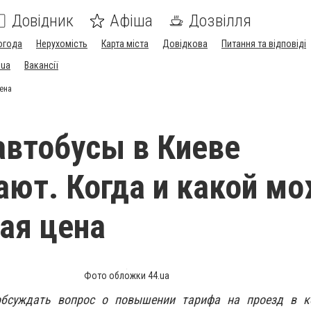
Довідник
Афіша
Дозвілля
огода
Нерухомість
Карта міста
Довідкова
Питання та відповіді
.ua
Вакансії
цена
автобусы в Киеве
ют. Когда и какой м
ая цена
Фото обложки 44.ua
бсуждать вопрос о повышении тарифа на проезд в 