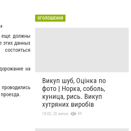
ОГОЛОШЕННЯ
ua
и еще должны
е этих данных
 состояться
одорожание на
Викуп шуб, Оцінка по
е проводились
фото | Норка, соболь,
 проезда.
куница, рись. Викуп
хутряних виробів
44
18:00, 20 липня