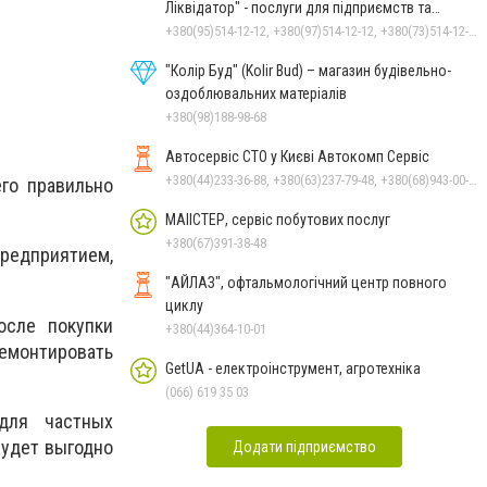
Ліквідатор" - послуги для підприємств та
населення
+380(95)514-12-12, +380(97)514-12-12, +380(73)514-12-12
"Колір Буд" (Kolir Bud) – магазин будівельно-
оздоблювальних матеріалів
+380(98)188-98-68
Автосервіс СТО у Києві Автокомп Сервіс
+380(44)233-36-88, +380(63)237-79-48, +380(68)943-00-82, +380(95)485-12-16, +380(44)587-74-82, +380(44)587-75-82
го правильно
МАІІСТЕР, сервіс побутових послуг
+380(67)391-38-48
предприятием,
"АЙЛАЗ", офтальмологічний центр повного
циклу
осле покупки
+380(44)364-10-01
демонтировать
GetUA - електроінструмент, агротехніка
(066) 619 35 03
для частных
будет выгодно
Додати підприємство