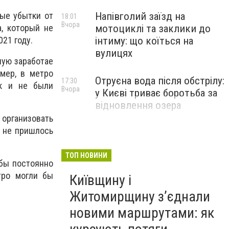
Напівголий заїзд на
ные убытки от
18:01
Вчора
мотоциклі та заклики до
, который не
інтиму: що коїться на
21 году.
вулицях
ную заработае
мер, в метро
Отруєна вода після обстрілу:
17:30
ак и не были
Вчора
у Києві триває боротьба за
відновлення озера
 организовать
у не пришлось
ТОП НОВИНИ
 бы постоянно
тро могли бы
Київщину і
Житомирщину з’єднали
новими маршрутами: як