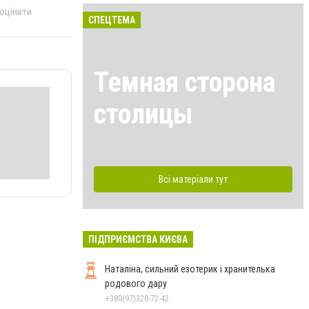
 оцінити
СПЕЦТЕМА
Темная сторона
столицы
Всі матеріали тут
ПІДПРИЄМСТВА КИЄВА
Наталіна, сильний езотерик і хранителька
родового дару
+380(97)320-72-42