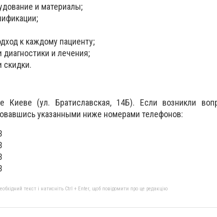
удование и материалы;
лификации;
дход к каждому пациенту;
 диагностики и лечения;
 скидки.
 Киеве (ул. Братиславская, 14Б). Если возникли воп
зовавшись указанными ниже номерами телефонов:
3
3
3
3
бхідний текст і натисніть Ctrl + Enter, щоб повідомити про це редакцію