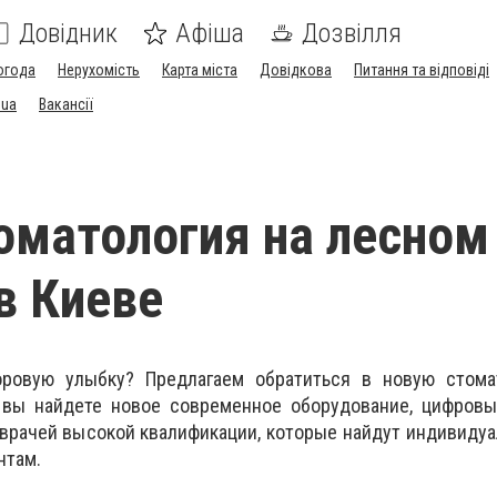
Довідник
Афіша
Дозвілля
огода
Нерухомість
Карта міста
Довідкова
Питання та відповіді
.ua
Вакансії
оматология на лесном
в Киеве
оровую улыбку? Предлагаем обратиться в новую стома
ь вы найдете новое современное оборудование, цифровы
 врачей высокой квалификации, которые найдут индивиду
нтам.