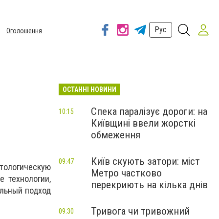
Рус
Оголошення
ОСТАННІ НОВИНИ
Спека паралізує дороги: на
10:15
Київщині ввели жорсткі
обмеження
Київ скують затори: міст
09:47
тологическую
Метро частково
е технологии,
перекриють на кілька днів
альный подход
Тривога чи тривожний
09:30