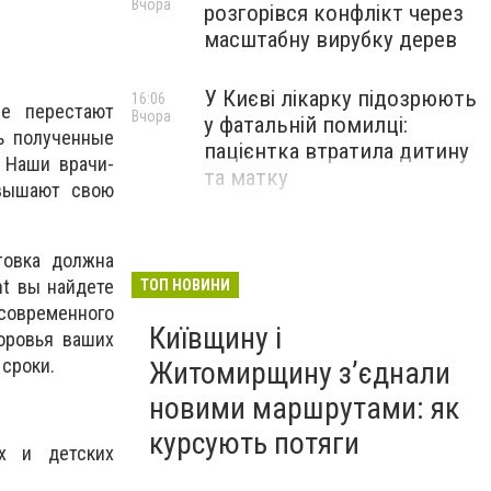
Вчора
розгорівся конфлікт через
масштабну вирубку дерев
У Києві лікарку підозрюють
16:06
не перестают
Вчора
у фатальній помилці:
ь полученные
пацієнтка втратила дитину
 Наши врачи-
та матку
овышают свою
товка должна
t вы найдете
ТОП НОВИНИ
овременного
Київщину і
оровья ваших
 сроки.
Житомирщину з’єднали
новими маршрутами: як
курсують потяги
х и детских