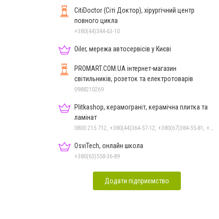
CitiDoctor (Сіті Доктор), хірургічний центр
повного цикла
+380(44)344-63-10
Oiler, мережа автосервісів у Києві
PROMART.COM.UA інтернет-магазин
cвітильників, розеток та електротоварів
0988210269
Plitkashop, керамограніт, керамічна плитка та
ламінат
0800 215 712, +380(44)364-57-12, +380(67)384-55-81, +380(50)353-80-07, +380(63)569-68-58
OsviTech, онлайн школа
+380(63)558-36-89
Додати підприємство