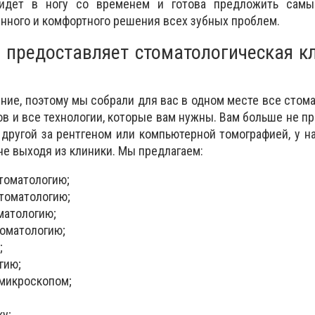
 идет в ногу со временем и готова предложить сам
енного и комфортного решения всех зубных проблем.
е предоставляет стоматологическая к
ние, поэтому мы собрали для вас в одном месте все стом
ов и все технологии, которые вам нужны. Вам больше не пр
в другой за рентгеном или компьютерной томографией, у н
не выходя из клиники. Мы предлагаем:
томатологию;
томатологию;
матологию;
оматологию;
;
гию;
 микроскопом;
у;