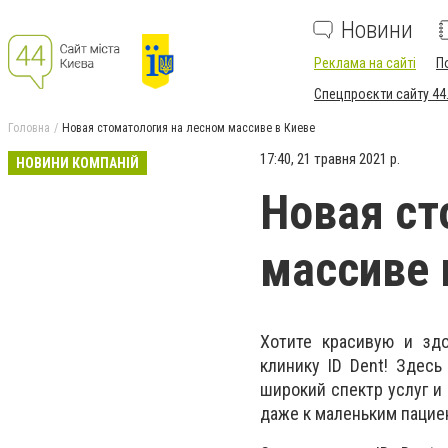
Новини
Реклама на сайті
П
Спецпроєкти сайту 44
Головна
Новая стоматология на лесном массиве в Киеве
17:40, 21 травня 2021 р.
НОВИНИ КОМПАНІЙ
Новая ст
массиве 
Хотите красивую и зд
клинику ID Dent! Здес
широкий спектр услуг и
даже к маленьким пацие