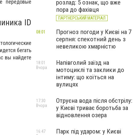
ые передовые
розлад: 5 ознак, що вже
пора до фахівця
ПАРТНЕРСЬКИЙ МАТЕРІАЛ
линика ID
Прогноз погоди у Києві на 7
08:01
серпня: спекотний день з
атологические
невеликою хмарністю
идется бегать
ас вы найдете
Напівголий заїзд на
18:01
Вчора
мотоциклі та заклики до
інтиму: що коїться на
вулицях
Отруєна вода після обстрілу:
17:30
Вчора
у Києві триває боротьба за
відновлення озера
Парк під ударом: у Києві
16:47