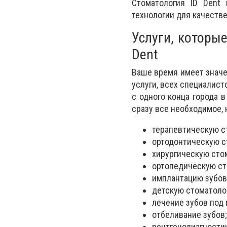
Стоматология ID Dent
технологии для качеств
Услуги, которы
Dent
Ваше время имеет значе
услуги, всех специалист
с одного конца города 
сразу все необходимое, 
терапевтическую с
ортодонтическую с
хирургическую сто
ортопедическую ст
имплантацию зубов
детскую стоматоло
лечение зубов под
отбеливание зубов;
рентгенодиагностик