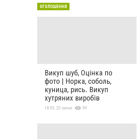
ОГОЛОШЕННЯ
Викуп шуб, Оцінка по
фото | Норка, соболь,
куница, рись. Викуп
хутряних виробів
44
18:00, 20 липня