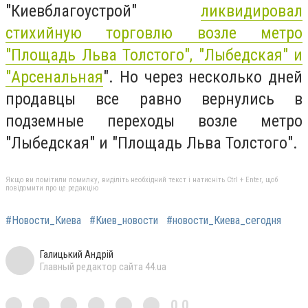
"Киевблагоустрой"
ликвидировал
стихийную торговлю возле метро
"Площадь Льва Толстого", "Лыбедская" и
"Арсенальная
". Но через несколько дней
продавцы все равно вернулись в
подземные переходы возле метро
"Лыбедская" и "Площадь Льва Толстого".
Якщо ви помітили помилку, виділіть необхідний текст і натисніть Ctrl + Enter, щоб
повідомити про це редакцію
#Новости_Киева
#Киев_новости
#новости_Киева_сегодня
Галицький Андрій
Главный редактор сайта 44.ua
0,0