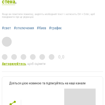
стена
.
Якщо ви помітили помилку, виділіть необхідний текст і натисніть Ctrl + Enter, щоб
повідомити про це редакцію
#свет
#отключения
#Киев
#график
0,0
Авторизуйтесь
, щоб оцінити
Діліться цією новиною та підписуйтесь на наші канали