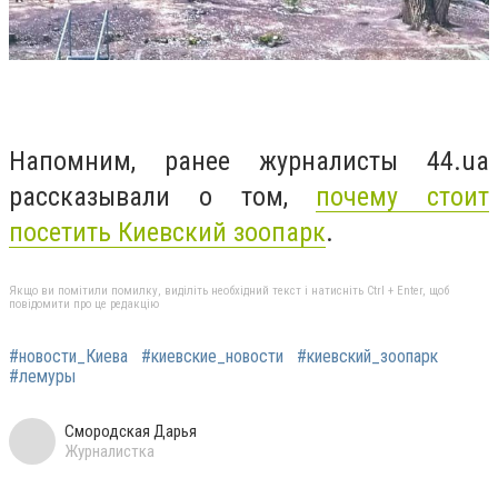
Напомним, ранее журналисты 44.ua
рассказывали о том,
почему стоит
посетить Киевский зоопарк
.
Якщо ви помітили помилку, виділіть необхідний текст і натисніть Ctrl + Enter, щоб
повідомити про це редакцію
#новости_Киева
#киевские_новости
#киевский_зоопарк
#лемуры
Смородская Дарья
Журналистка