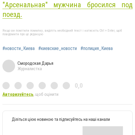
"Арсенальная" мужчина бросился под
поезд.
Якщо ви помітили помилку, виділіть необхідний текст і натисніть Ctrl + Enter, щоб
повідомити про це редакцію
#новости_Киева
#киевские_новости
#полиция_Киева
Смородская Дарья
Журналистка
0,0
Авторизуйтесь
, щоб оцінити
Діліться цією новиною та підписуйтесь на наші канали