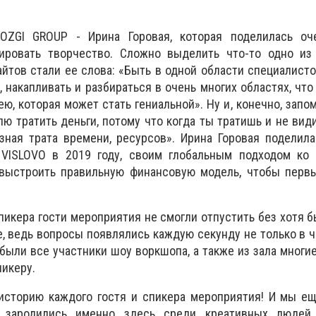
ZGI GROUP - Ирина Горовая, которая поделилась о
ировать творчество. Сложно выделить что-то одно из
айтов стали ее слова: «Быть в одной области специалист
 накапливать и разбираться в очень многих областях, что
ю, которая может стать гениальной». Ну и, конечно, запо
ю тратить деньги, потому что когда ты тратишь и не види
зная трата времени, ресурсов». Ирина Горовая поделил
у
VISLOVO
в 2019 году, своим глобальным подходом ко 
выстроить правильную финансовую модель, чтобы перв
спикера гости мероприятия не смогли отпустить без хотя 
, ведь вопросы появлялись каждую секунду не только в ч
были все участники шоу воркшопа, а также из зала многие
пикеру.
историю каждого гостя и спикера мероприятия! И мы е
е зародились именно здесь среди креативных людей