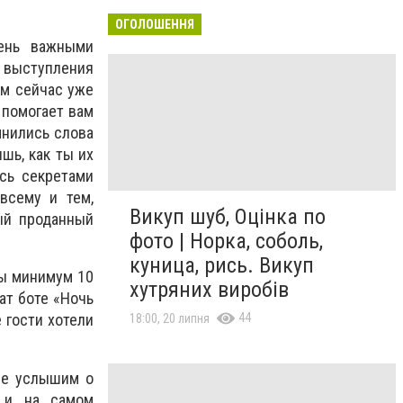
ОГОЛОШЕННЯ
чень важными
 выступления
ом сейчас уже
 помогает вам
мнились слова
шь, как ты их
ась секретами
всему и тем,
Викуп шуб, Оцінка по
ый проданный
фото | Норка, соболь,
куница, рись. Викуп
бы минимум 10
хутряних виробів
ат боте «Ночь
44
 гости хотели
18:00, 20 липня
ще услышим о
 и на самом