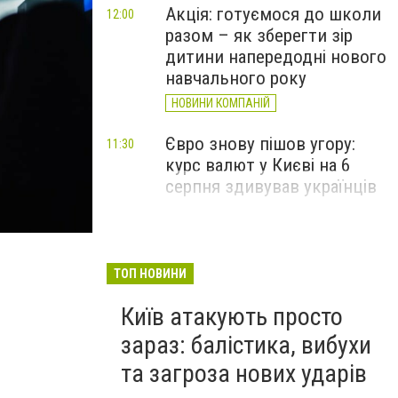
Акція: готуємося до школи
12:00
разом – як зберегти зір
дитини напередодні нового
навчального року
НОВИНИ КОМПАНІЙ
Євро знову пішов угору:
11:30
курс валют у Києві на 6
серпня здивував українців
ТОП НОВИНИ
Київ атакують просто
зараз: балістика, вибухи
та загроза нових ударів