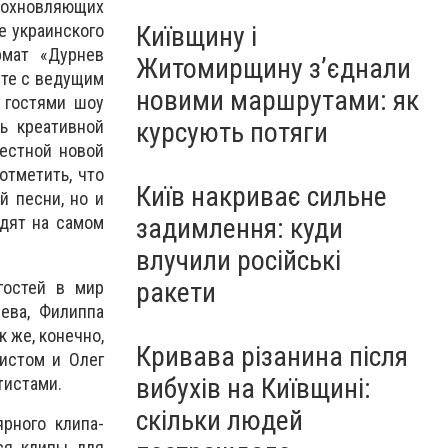
вдохновляющих
Київщину і
е украинского
рмат «Дурнев
Житомирщину з’єднали
сте с ведущим
новими маршрутами: як
 гостями шоу
курсують потяги
ь креативной
естной новой
отметить, что
Київ накриває сильне
й песни, но и
задимлення: куди
одят на самом
влучили російські
ракети
гостей в мир
ева, Филиппа
к же, конечно,
Кривава різанина після
тистом и Олег
вибухів на Київщині:
тистами.
скільки людей
рного клипа-
ся клипы для