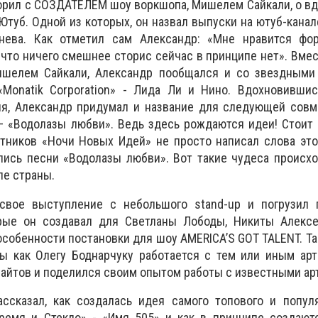
ворил с СОЗДАТЕЛЕМ шоу воркшопа, Мишелем Сайкали, о 
Ютуб. Одной из которых, он назвал выпуски на ютуб-канал
нева. Как отметил сам Александр: «Мне нравится фо
 что ничего смешнее сторис сейчас в принципе нет». Вме
ишелем Сайкали, Александр пообщался и со звездными
Monatik Corporation» - Лида Ли и Нино. Вдохновившис
я, Александр придумал и название для следующей совм
 «Водолазы любви». Ведь здесь рождаются идеи! Стоит 
тников «Ночи Новых Идей» не просто написал слова это
пись песни «Водолазы любви». Вот такие чудеса происх
пе страны.
свое выступление с небольшого
stand
-
up
и погрузил 
рые он создавал для Светланы Лободы, Никиты Алексе
 особенности постановки для шоу
AMERICA
’
S GOT TALENT
.
Та
сы как Олегу Боднарчуку работается с тем или иным ар
сайтов и поделился своим опытом работы с известными ар
ссказал, как создалась идея самого топового и популя
ремя и Стекло» - «Имя 505» и как в принципе создают