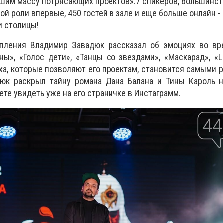
шим массу потрясающих проектов».
7 спикеров, большинст
ой роли впервые, 450 гостей в зале и еще больше онлайн -
и столицы!
пления Владимир Завадюк рассказал об эмоциях во вр
ны», «Голос дети», «Танцы со звездами», «Маскарад», «
L
а, которые позволяют его проектам, становится самыми 
юк раскрыл тайну романа Дана Балана и Тины Кароль н
те увидеть уже на его страничке в Инстаграмм.