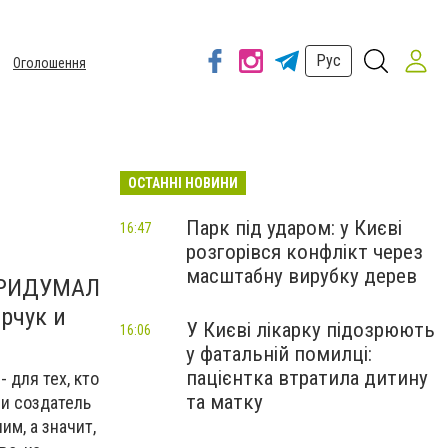
Рус
Оголошення
ОСТАННІ НОВИНИ
Парк під ударом: у Києві
16:47
розгорівся конфлікт через
масштабну вирубку дерев
 ПРИДУМАЛ
арчук и
У Києві лікарку підозрюють
16:06
у фатальній помилці:
пацієнтка втратила дитину
 для тех, кто
та матку
 и создатель
им, а значит,