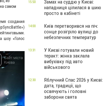
во, из
Замах на суддю у Києві:
15:50
 на самом
нападниця цілилася в шию
просто в кабінеті
емя создания
Київ перетворився на піч:
14:00
ip
Sync
Battle
»)
сонце розігріло вулиці до
рейтинговыми.
небезпечних температур
а шоу «Голос
У Києві готували новий
13:31
теракт: жінка заклала
вибухівку під авто
військового
Яблучний Спас 2026 у Києві:
12:30
дата, традиції, що
освячують і головні
заборони свята