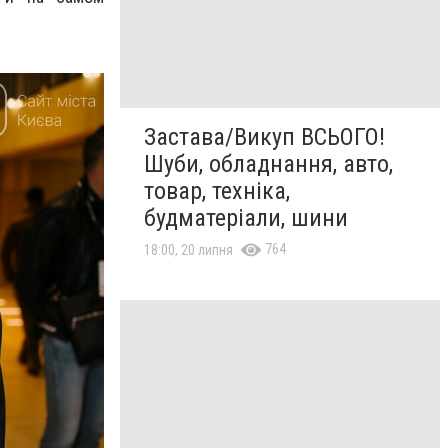
Застава/Викуп ВСЬОГО!
Шуби, обладнання, авто,
товар, техніка,
будматеріали, шини
764
18:00, 20 липня