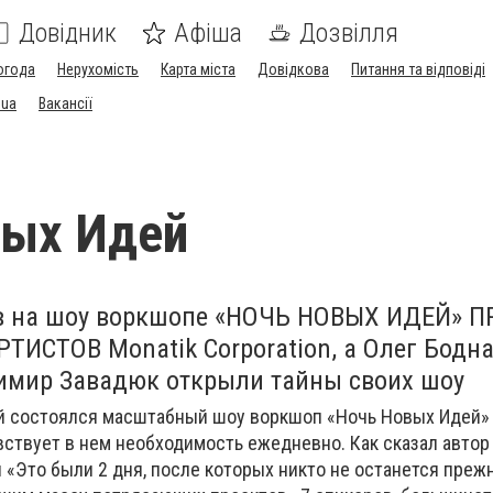
Довідник
Афіша
Дозвілля
огода
Нерухомість
Карта міста
Довідкова
Питання та відповіді
.ua
Вакансії
вых Идей
ов на шоу воркшопе «НОЧЬ НОВЫХ ИДЕЙ»
АРТИСТОВ
Monatik Corporation
, а Олег Бодн
имир Завадюк открыли тайны своих шоу
й состоялся масштабный шоу воркшоп «Ночь Новых Идей» -
увствует в нем необходимость ежедневно.
Как сказал автор
и
«Это были 2 дня, после которых никто не останется прежн