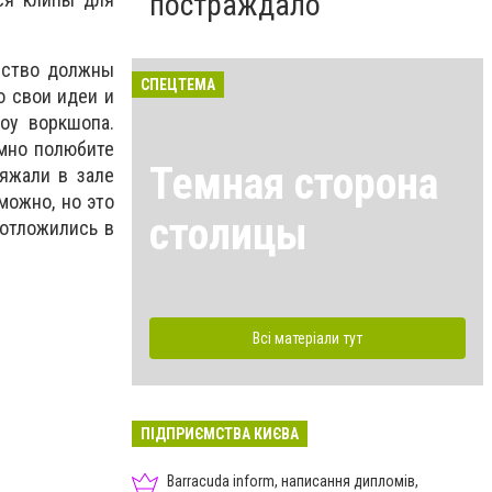
постраждало
ество должны
СПЕЦТЕМА
о свои идеи и
оу воркшопа.
умно полюбите
Темная сторона
яжали в зале
можно, но это
столицы
 отложились в
Всі матеріали тут
ПІДПРИЄМСТВА КИЄВА
Barracuda inform, написання дипломів,