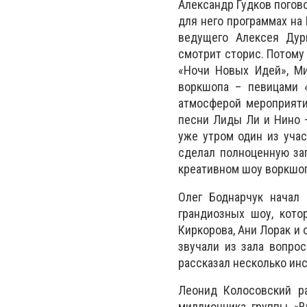
Александр Гудков пого
для него программах на 
ведущего Алексея Дур
смотрит сторис. Потому
«Ночи Новых Идей», М
воркшопа – певицами «
атмосферой мероприяти
песни Лиды Ли и Нино –
уже утром один из учас
сделал полноценную за
креативном шоу воркшо
Олег Боднарчук
начал 
грандиозных шоу, кото
Киркорова, Ани Лорак и
звучали из зала вопро
рассказал несколько ин
Леонид Колосовский ра
миллионника группы «В