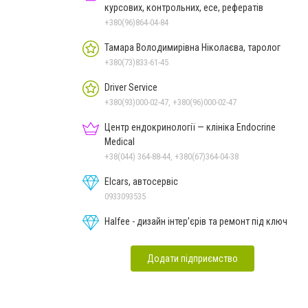
курсових, контрольних, есе, рефератів
+380(96)864-04-84
Тамара Володимирівна Ніколаєва, таролог
+380(73)833-61-45
Driver Service
+380(93)000-02-47, +380(96)000-02-47
Центр ендокринології — клініка Endocrine
Medical
+38(044) 364-88-44, +380(67)364-04-38
Elcars, автосервіс
0933093535
Halfee - дизайн інтер’єрів та ремонт під ключ
Додати підприємство