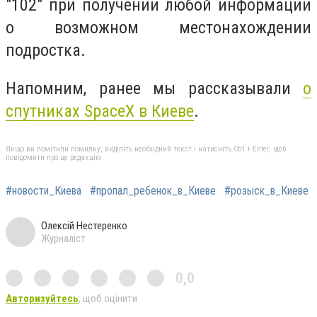
"102" при получении любой информации
о возможном местонахождении
подростка.
Напомним, ранее мы рассказывали
о
спутниках SpaceX в Киеве
.
Якщо ви помітили помилку, виділіть необхідний текст і натисніть Ctrl + Enter, щоб
повідомити про це редакцію
#новости_Киева
#пропал_ребенок_в_Киеве
#розыск_в_Киеве
Олексій Нестеренко
Журналіст
0,0
Авторизуйтесь
, щоб оцінити