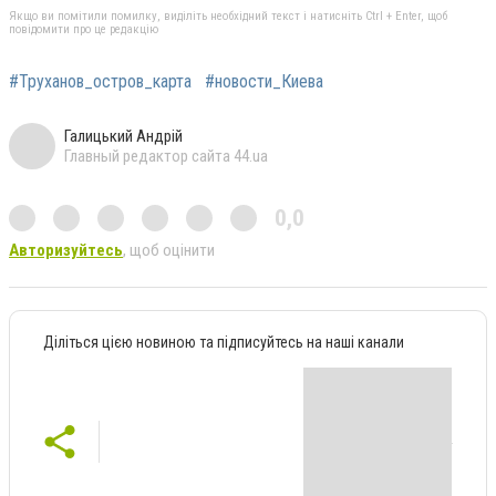
Якщо ви помітили помилку, виділіть необхідний текст і натисніть Ctrl + Enter, щоб
повідомити про це редакцію
#Труханов_остров_карта
#новости_Киева
Галицький Андрій
Главный редактор сайта 44.ua
0,0
Авторизуйтесь
, щоб оцінити
Діліться цією новиною та підписуйтесь на наші канали