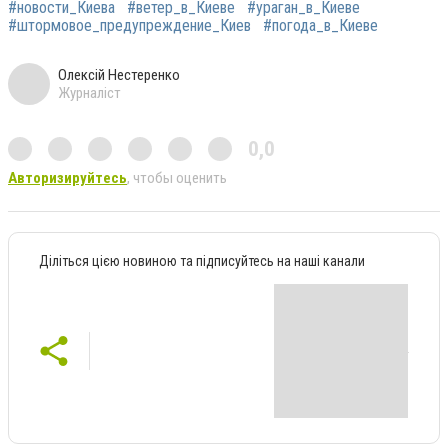
#новости_Киева
#ветер_в_Киеве
#ураган_в_Киеве
#штормовое_предупреждение_Киев
#погода_в_Киеве
Олексій Нестеренко
Журналіст
0,0
Авторизируйтесь
, чтобы оценить
Діліться цією новиною та підписуйтесь на наші канали