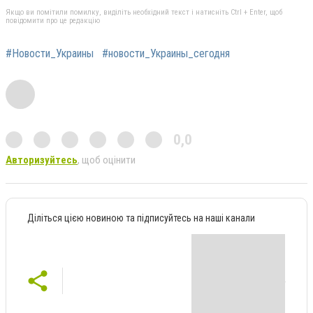
Якщо ви помітили помилку, виділіть необхідний текст і натисніть Ctrl + Enter, щоб
повідомити про це редакцію
#Новости_Украины
#новости_Украины_сегодня
0,0
Авторизуйтесь
, щоб оцінити
Діліться цією новиною та підписуйтесь на наші канали