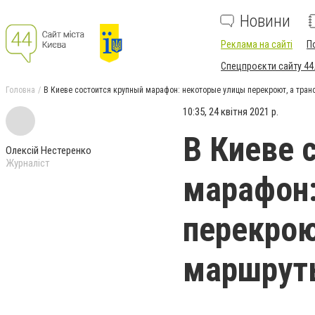
Новини
Реклама на сайті
П
Спецпроєкти сайту 44
Головна
В Киеве состоится крупный марафон: некоторые улицы перекроют, а тра
10:35, 24 квітня 2021 р.
В Киеве 
Олексій Нестеренко
Журналіст
марафон:
перекрою
маршрут