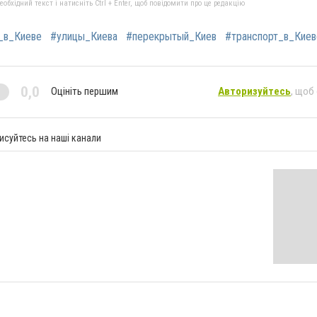
бхідний текст і натисніть Ctrl + Enter, щоб повідомити про це редакцію
_в_Киеве
#улицы_Киева
#перекрытый_Киев
#транспорт_в_Киев
0,0
Оцініть першим
Авторизуйтесь
, щоб
исуйтесь на наші канали