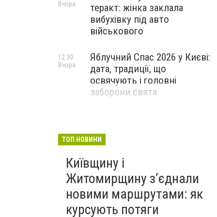
Вчора
теракт: жінка заклала
вибухівку під авто
військового
Яблучний Спас 2026 у Києві:
12:30
Вчора
дата, традиції, що
освячують і головні
заборони свята
ТОП НОВИНИ
Київщину і
Житомирщину з’єднали
новими маршрутами: як
курсують потяги