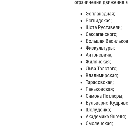
ограничения движения а
Эспланадная;
Рогнидская;
Шота Руставели;
Саксаганского;
Большая Васильков
Физкультуры;
Антоновича;
Жилянская;
Льва Толстого;
Владимирская;
Тарасовская;
Паньковская;
Симона Петлюры;
Бульварно-Кудрявс
Шолуденко;
Академика Янгеля;
Смоленская;