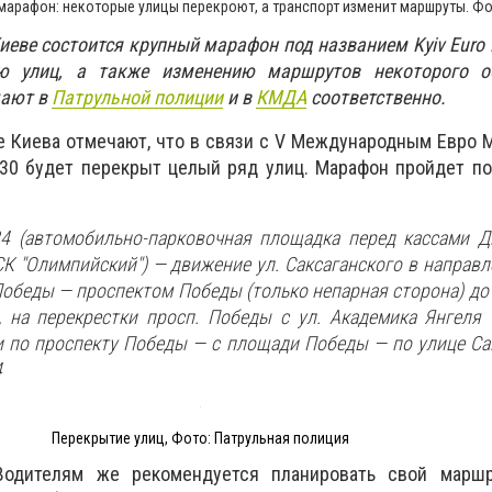
марафон: некоторые улицы перекроют, а транспорт изменит маршруты. Фо
Киеве состоится крупный марафон под названием Kyiv Euro 
ю улиц, а также изменению маршрутов некоторого о
щают в
Патрульной полиции
и в
КМДА
соответственно.
 Киева отмечают, что в связи с V Международным Евро 
5:30 будет перекрыт целый ряд улиц. Марафон пройдет 
/34 (автомобильно-парковочная площадка перед кассами Д
К "Олимпийский") — движение ул. Саксаганского в направ
обеды — проспектом Победы (только непарная сторона) до 
, на перекрестки просп. Победы с ул. Академика Янгеля
 по проспекту Победы — с площади Победы — по улице Са
4
Перекрытие улиц, Фото: Патрульная полиция
 Водителям же рекомендуется планировать свой марш