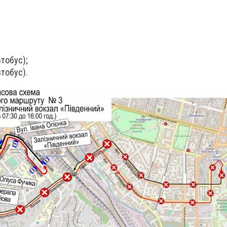
тобус);
тобус).