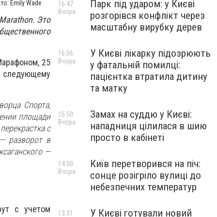
Парк під ударом: у Києві
то: Emily Wade
16:47
Вчора
розгорівся конфлікт через
Marathon. Это
масштабну вирубку дерев
бщественного
У Києві лікарку підозрюють
16:06
Вчора
Марафоном, 25
у фатальній помилці:
по следующему
пацієнтка втратила дитину
та матку
ворца Спорта,
Замах на суддю у Києві:
15:50
лении площади
Вчора
нападниця цілилася в шию
перекрастка с
просто в кабінеті
 — разворот в
ксаганского —
Київ перетворився на піч:
14:00
Вчора
сонце розігріло вулиці до
небезпечних температур
рут с учетом
У Києві готували новий
13:31