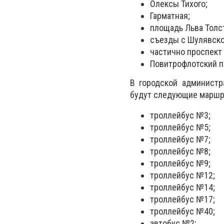
Олексы Тихого;
Гарматная;
площадь Льва Толс
съезды с Шулявско
частично проспект
Повитрофлотский п
В городской администр
будут следующие маршр
троллейбус №3;
троллейбус №5;
троллейбус №7;
троллейбус №8;
троллейбус №9;
троллейбус №12;
троллейбус №14;
троллейбус №17;
троллейбус №40;
автобус №2;