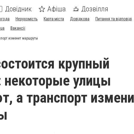
Довідник
Афіша
Дозвілля
огода
Нерухомість
Карта міста
Довідкова
Питання та відповіді
.ua
Вакансії
нспорт изменит маршруты
состоится крупный
 некоторые улицы
т, а транспорт измен
ы