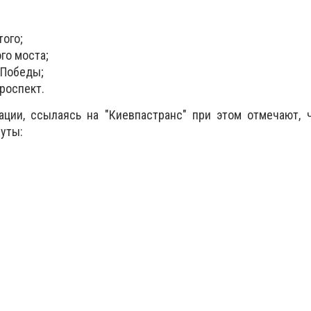
того;
го моста;
 Победы;
роспект.
ации, ссылаясь на "Киевпастранс" при этом отмечают, 
уты: