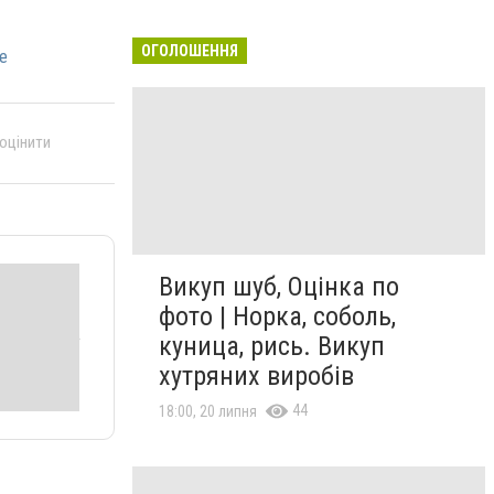
ОГОЛОШЕННЯ
е
 оцінити
Викуп шуб, Оцінка по
фото | Норка, соболь,
куница, рись. Викуп
хутряних виробів
44
18:00, 20 липня