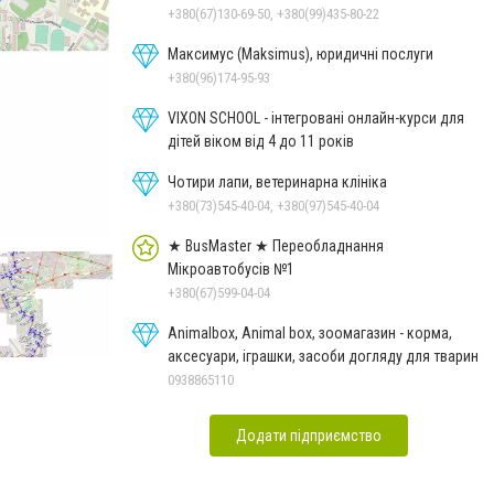
+380(67)130-69-50, +380(99)435-80-22
Максимус (Maksimus), юридичні послуги
+380(96)174-95-93
VIXON SCHOOL - інтегровані онлайн-курси для
дітей віком від 4 до 11 років
Чотири лапи, ветеринарна клініка
Маршрут
+380(73)545-40-04, +380(97)545-40-04
фото: КМДА (Киевпастранс)
★ BusMaster ★ Переобладнання
Мікроавтобусів №1
+380(67)599-04-04
Animalbox, Animal box, зоомагазин - корма,
аксесуари, іграшки, засоби догляду для тварин
0938865110
Додати підприємство