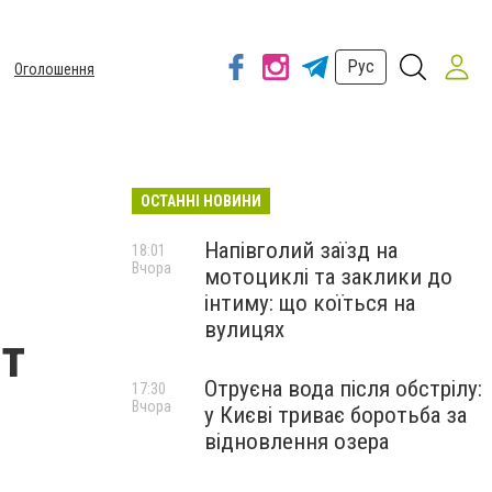
Рус
Оголошення
ОСТАННІ НОВИНИ
Напівголий заїзд на
18:01
Вчора
мотоциклі та заклики до
інтиму: що коїться на
вулицях
ит
Отруєна вода після обстрілу:
17:30
Вчора
у Києві триває боротьба за
відновлення озера