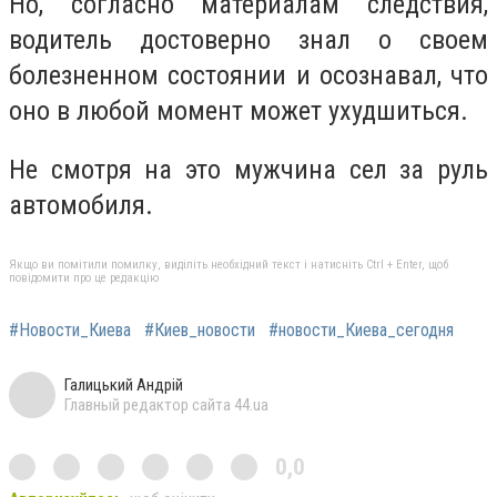
Но, согласно материалам следствия,
водитель достоверно знал о своем
болезненном состоянии и осознавал, что
оно в любой момент может ухудшиться.
Не смотря на это мужчина сел за руль
автомобиля.
Якщо ви помітили помилку, виділіть необхідний текст і натисніть Ctrl + Enter, щоб
повідомити про це редакцію
#Новости_Киева
#Киев_новости
#новости_Киева_сегодня
Галицький Андрій
Главный редактор сайта 44.ua
0,0