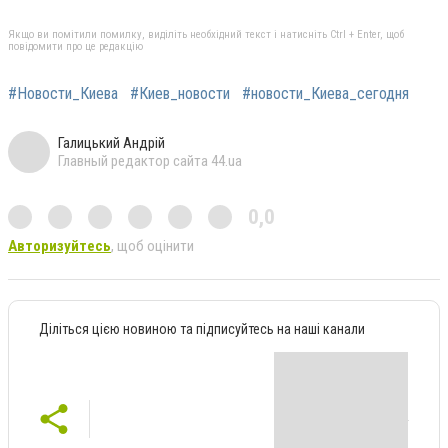
Якщо ви помітили помилку, виділіть необхідний текст і натисніть Ctrl + Enter, щоб
повідомити про це редакцію
#Новости_Киева
#Киев_новости
#новости_Киева_сегодня
Галицький Андрій
Главный редактор сайта 44.ua
0,0
Авторизуйтесь
, щоб оцінити
Діліться цією новиною та підписуйтесь на наші канали