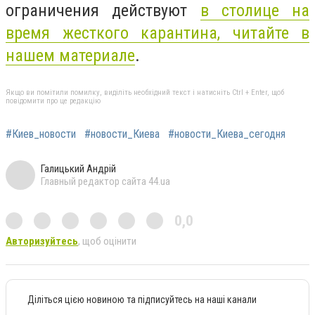
ограничения действуют
в столице на
время жесткого карантина, читайте в
нашем материале
.
Якщо ви помітили помилку, виділіть необхідний текст і натисніть Ctrl + Enter, щоб
повідомити про це редакцію
#Киев_новости
#новости_Киева
#новости_Киева_сегодня
Галицький Андрій
Главный редактор сайта 44.ua
0,0
Авторизуйтесь
, щоб оцінити
Діліться цією новиною та підписуйтесь на наші канали