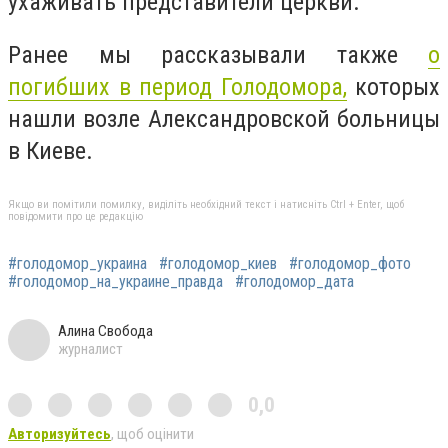
ухаживать представители церкви.
Ранее мы рассказывали также
о
погибших в период Голодомора,
которых
нашли возле Александровской больницы
в Киеве.
Якщо ви помітили помилку, виділіть необхідний текст і натисніть Ctrl + Enter, щоб
повідомити про це редакцію
#голодомор_украина
#голодомор_киев
#голодомор_фото
#голодомор_на_украине_правда
#голодомор_дата
Алина Свобода
журналист
0,0
Авторизуйтесь
, щоб оцінити