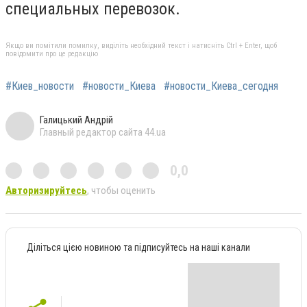
специальных перевозок.
Якщо ви помітили помилку, виділіть необхідний текст і натисніть Ctrl + Enter, щоб
повідомити про це редакцію
#Киев_новости
#новости_Киева
#новости_Киева_сегодня
Галицький Андрій
Главный редактор сайта 44.ua
0,0
Авторизируйтесь
, чтобы оценить
Діліться цією новиною та підписуйтесь на наші канали