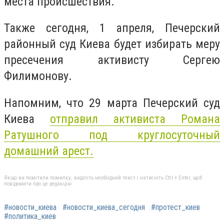
места происшествия.
Также сегодня, 1 апреля, Печерский
районный суд Киева будет избирать меру
пресечения активисту Сергею
Филимонову.
Напомним, что 29 марта Печерский суд
Киева
отправил активиста Романа
Ратушного под круглосуточный
домашний арест.
Якщо ви помітили помилку, виділіть необхідний текст і натисніть Ctrl + Enter, щоб
повідомити про це редакцію
#новости_киева
#новости_киева_сегодня
#протест_киев
#политика_киев