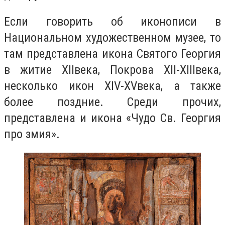
Если говорить об иконописи в
Национальном художественном музее, то
там представлена икона Святого Георгия
в житие
XII
века, Покрова
XII
-
XIII
века,
несколько икон
XIV
-
XV
века, а также
более поздние. Среди прочих,
представлена и икона «Чудо Св. Георгия
про змия».