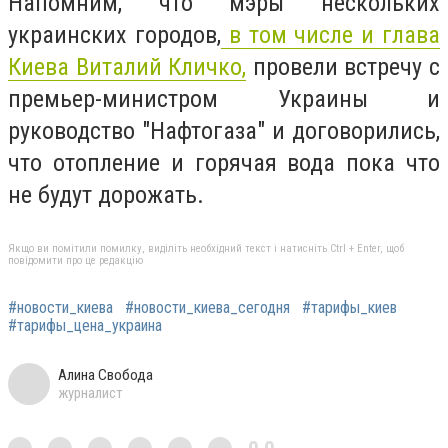
Напомним, что мэры нескольких
украинских городов,
в том числе и глава
Киева Виталий Кличко,
провели встречу с
премьер-министром Украины и
руководство "Нафтогаза" и договорились,
что отопление и горячая вода пока что
не будут дорожать.
Якщо ви помітили помилку, виділіть необхідний текст і натисніть Ctrl + Enter, щоб
повідомити про це редакцію
#новости_киева
#новости_киева_сегодня
#тарифы_киев
#тарифы_цена_украина
Алина Свобода
журналист