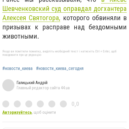
Шевченковский суд оправдал догхантера
Алексея Святогора,
которого обвиняли в
призывах к расправе над бездомными
животными.
Якщо ви помітили помилку, виділіть необхідний текст і натисніть Ctrl + Enter, щоб
повідомити про це редакцію
#новости_киева
#новости_киева_сегодня
Галицький Андрій
Главный редактор сайта 44.ua
0,0
Авторизуйтесь
, щоб оцінити