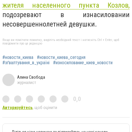
жителя населенного пункта Козлов,
подозревают в изнасиловании
несовершеннолетней девушки.
Якщо ви помітили помилку, виділіть необхідний текст і натисніть Ctrl + Enter, щоб
повідомити про це редакцію
#новости_киева
#новости_киева_сегодня
#зґвалтування_в_україні
#износилование_киев_новости
Алина Свобода
журналист
0,0
Авторизуйтесь
, щоб оцінити
Діліться цією новиною та підписуйтесь на наші канали