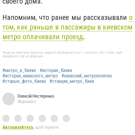
своего дома.
Напомним, что ранее мы рассказывали
о
том, как раньше в пассажиры в киевском
метро оплачивали проезд
.
Якщо ви помітили помилку, виділіть необхідний текст і натисніть Ctrl + Enter, щоб
повідомити про це редакцію
#метро_в_Киеве
#история_Киева
#история_киевского_метро
#киевский_метрополитен
#старые_фото_Киева
#станции_метро_Киев
Олексій Нестеренко
Журналіст
Авторизуйтесь
, щоб оцінити