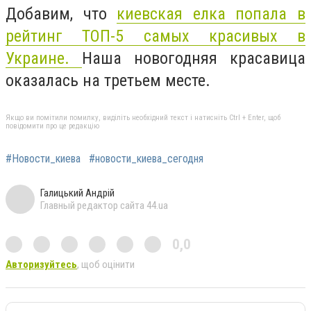
Добавим, что
киевская елка попала в
рейтинг ТОП-5 самых красивых в
Украине.
Наша новогодняя красавица
оказалась на третьем месте.
Якщо ви помітили помилку, виділіть необхідний текст і натисніть Ctrl + Enter, щоб
повідомити про це редакцію
#Новости_киева
#новости_киева_сегодня
Галицький Андрій
Главный редактор сайта 44.ua
0,0
Авторизуйтесь
, щоб оцінити