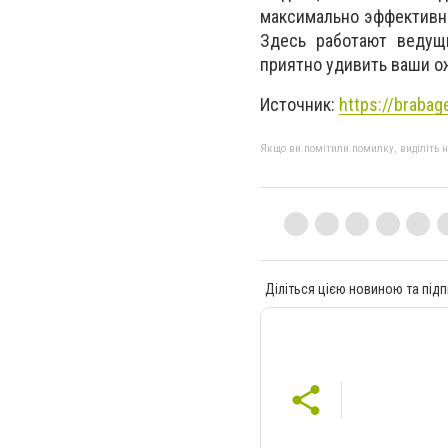
максимально эффективно
Здесь работают ведущ
приятно удивить ваши о
Источник:
https://brabag
Якщо ви помітили помилку, виділіть нео
Діліться цією новиною та підп