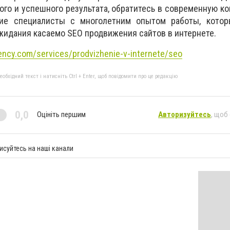
го и успешного результата, обратитесь в современную к
ие специалисты с многолетним опытом работы, кото
жидания касаемо SEO продвижения сайтов в интернете.
ency.com/services/prodvizhenie-v-internete/seo
бхідний текст і натисніть Ctrl + Enter, щоб повідомити про це редакцію
0,0
Оцініть першим
Авторизуйтесь
, щоб
исуйтесь на наші канали