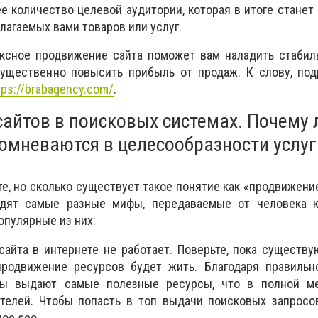
е количество целевой аудитории, которая в итоге станет
лагаемых вами товаров или услуг.
ксное продвижение сайта поможет вам наладить стабил
существенно повысить прибыль от продаж. К слову, под
tps://brabagency.com/
.
айтов в поисковых системах. Почему 
сомневаются в целесообразности услуг
е, но сколько существует такое понятие как «продвижение
одят самые разные мифы, передаваемые от человека к
опулярные из них:
айта в интернете не работает. Поверьте, пока существ
продвижение ресурсов будет жить. Благодаря правильно
мы выдают самые полезные ресурсы, что в полной м
ателей. Чтобы попасть в топ выдачи поисковых запросо
ое seo.