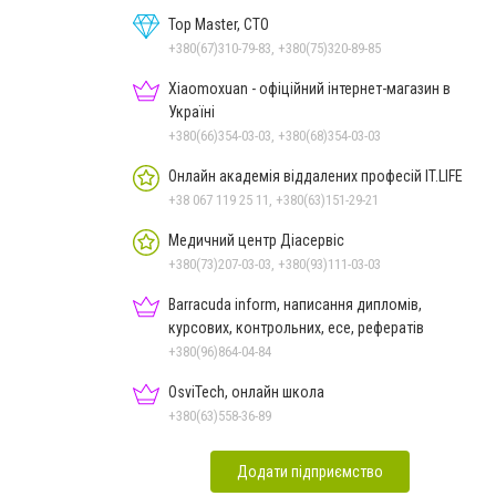
Top Master, СТО
+380(67)310-79-83, +380(75)320-89-85
Xiaomoxuan - офіційний інтернет-магазин в
Україні
+380(66)354-03-03, +380(68)354-03-03
Онлайн академія віддалених професій IT.LIFE
+38 067 119 25 11, +380(63)151-29-21
Медичний центр Діасервіс
+380(73)207-03-03, +380(93)111-03-03
Barracuda inform, написання дипломів,
курсових, контрольних, есе, рефератів
+380(96)864-04-84
OsviTech, онлайн школа
+380(63)558-36-89
Додати підприємство