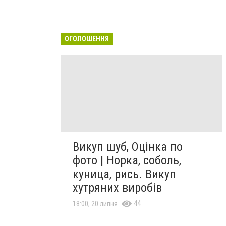
ОГОЛОШЕННЯ
Викуп шуб, Оцінка по
фото | Норка, соболь,
куница, рись. Викуп
хутряних виробів
44
18:00, 20 липня