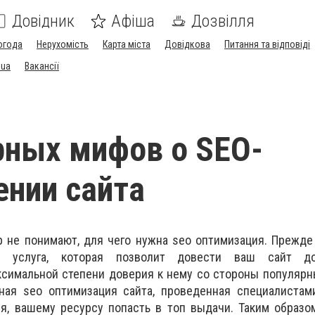
Довідник
Афіша
Дозвілля
огода
Нерухомість
Карта міста
Довідкова
Питання та відповіді
.ua
Вакансії
рных мифов о SEO-
нии сайта
 не понимают, для чего нужна seo оптимизация. Прежде
 услуга, которая позволит довести ваш сайт до
ксимальной степени доверия к нему со стороны популяр
тная seo оптимизация сайта, проведенная специалистам
ия, вашему ресурсу попасть в топ выдачи. Таким образ