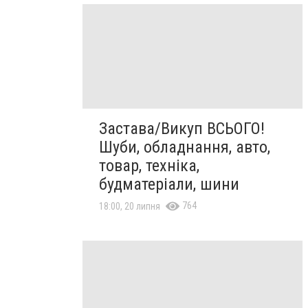
Застава/Викуп ВСЬОГО!
Шуби, обладнання, авто,
товар, техніка,
будматеріали, шини
764
18:00, 20 липня