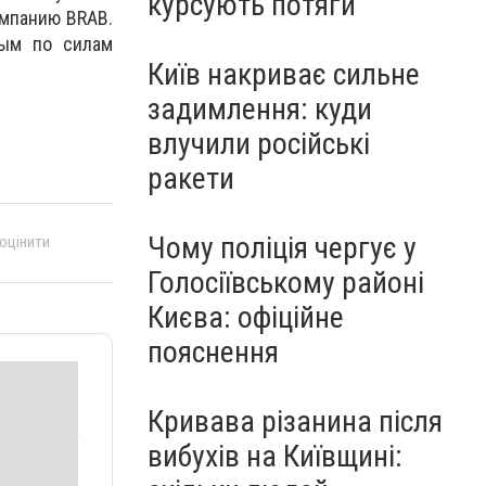
курсують потяги
омпанию BRAB.
рым по силам
Київ накриває сильне
задимлення: куди
влучили російські
ракети
Чому поліція чергує у
 оцінити
Голосіївському районі
Києва: офіційне
пояснення
Кривава різанина після
вибухів на Київщині: