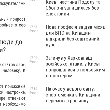
Вчора
Києві: частина Подолу та
 покупателями
Оболоні залишилася без
електрики
ьный прирост
робнее о сео
Нова професія за два місяці:
17:58
Вчора
для ВПО на Київщині
відкрили безкоштовний
люди до
курс
и?
Загинув у Харкові від
17:36
Вчора
російської атаки: у Києві
 сайтов seo»,
попрощалися з польським
 человеку. К
волонтером
уют поисковые
На очах у всього світу:
17:10
й настройке,
Вчора
спортсменка з Київщини
ере отвечают
перемогла росіянку
в необходимо