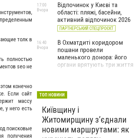
Відпочинок у Києві та
17:00
Вчора
області: пляжі, басейни,
инструментов,
активний відпочинок 2026
 определенным
ПАРТНЕРСЬКИЙ СПЕЦПРОЄКТ
нающие толк в
В Охматдиті коридором
16:40
Вчора
пошани провели
маленького донора: його
ть полностью
органи врятують три життя
ментов seo не
 этом конечно
ке. Если сайт
ТОП НОВИНИ
держит массу
Київщину і
, у него есть
Житомирщину з’єднали
новими маршрутами: як
под поисковые
ля получения