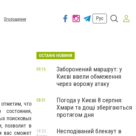
Рус
Оголошення
ОСТАННІ НОВИНИ
Заборонений маршрут: у
09:16
Києві ввели обмеження
через ворожу атаку
Погода у Києві 8 серпня:
08:01
 отметим, что
Хмари та дощі зберігаються
 состояния,
протягом дня
ных поисковых
и, позволит в
Несподіваний блекаут в
18:33
ом вас сможет