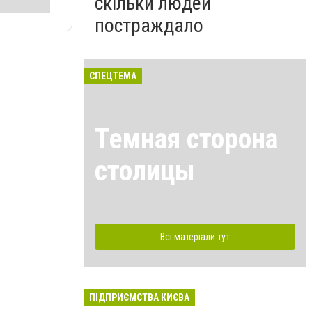
скільки людей
постраждало
СПЕЦТЕМА
Темная сторона
столицы
Всі матеріали тут
ПІДПРИЄМСТВА КИЄВА