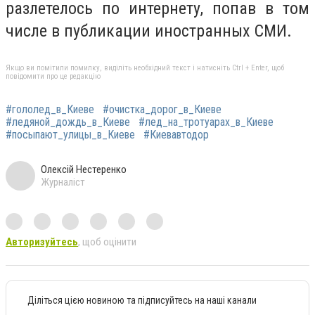
разлетелось по интернету, попав в том
числе в публикации иностранных СМИ.
Якщо ви помітили помилку, виділіть необхідний текст і натисніть Ctrl + Enter, щоб
повідомити про це редакцію
#гололед_в_Киеве
#очистка_дорог_в_Киеве
#ледяной_дождь_в_Киеве
#лед_на_тротуарах_в_Киеве
#посыпают_улицы_в_Киеве
#Киевавтодор
Олексій Нестеренко
Журналіст
Авторизуйтесь
, щоб оцінити
Діліться цією новиною та підписуйтесь на наші канали