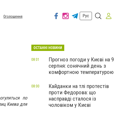
Рус
Оголошення
ОСТАННІ НОВИНИ
Прогноз погоди у Києві на 9
08:01
серпня: сонячний день з
комфортною температурою
Кайданки на тлі протестів
08:00
проти Федорова: що
огуляться по
насправді сталося із
лиц Киева для
чоловіком у Києві