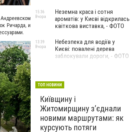
Неземна краса і сотня
15:36
Вчора
а Андреевском
ароматів: у Києві відкрилась
ок Ричарда, и
квіткова виставка, - ФОТО
ессуарами.
Небезпека для водіїв у
13:39
Вчора
Києві: повалені дерева
заблокували дороги, - ФОТО
ТОП НОВИНИ
Київщину і
Житомирщину з’єднали
новими маршрутами: як
курсують потяги