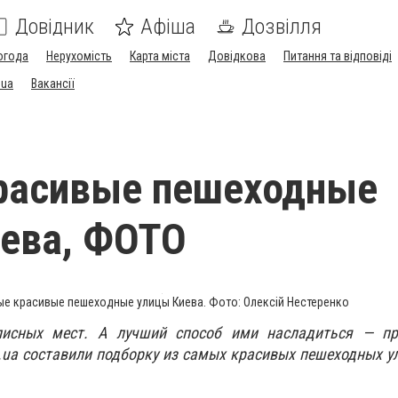
Довідник
Афіша
Дозвілля
огода
Нерухомість
Карта міста
Довідкова
Питання та відповіді
.ua
Вакансії
расивые пешеходные
ева, ФОТО
е красивые пешеходные улицы Киева. Фото: Олексій Нестеренко
исных мест. А лучший способ ими насладиться — пр
ua составили подборку из самых красивых пешеходных у