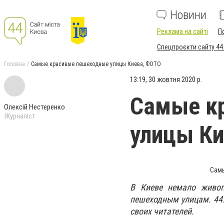
Новини
Реклама на сайті
П
Спецпроєкти сайту 44
Головна
Самые красивые пешеходные улицы Киева, ФОТО
13:19, 30 жовтня 2020 р.
Самые к
Олексій Нестеренко
Журналіст
улицы Ки
Самы
В Киеве немало живоп
пешеходным улицам. 44.
своих читателей.