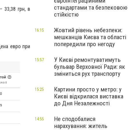
євроінтеграційними
стандартами та безпековою
 33,38 грн, в
стійкістю
Жовтий рівень небезпеки:
16:15
мешканців Києва та області
попередили про негоду
Цена евро при
У Києві ремонтуватимуть
15:57
бульвар Верховної Ради: як
зміниться рух транспорту
Картини просто у метро: у
15:25
Києві відкрилася виставка
до Дня Незалежності
Не сподобалися
14:55
нарахування: житель