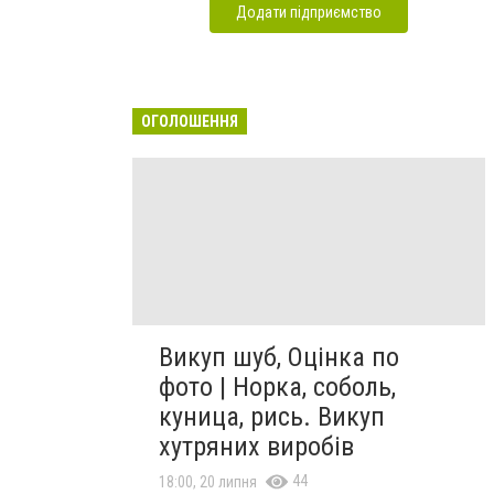
Додати підприємство
ОГОЛОШЕННЯ
Викуп шуб, Оцінка по
фото | Норка, соболь,
куница, рись. Викуп
хутряних виробів
44
18:00, 20 липня