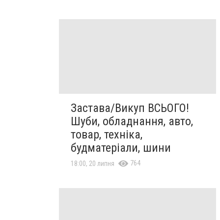
Застава/Викуп ВСЬОГО!
Шуби, обладнання, авто,
товар, техніка,
будматеріали, шини
764
18:00, 20 липня