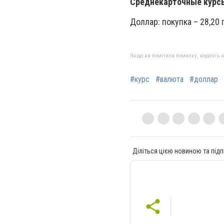
Среднекарточные курс
Доллар: покупка – 28,20 г
Якщо ви помітили помилку, виділіть нео
#курс
#валюта
#доллар
Діліться цією новиною та підп