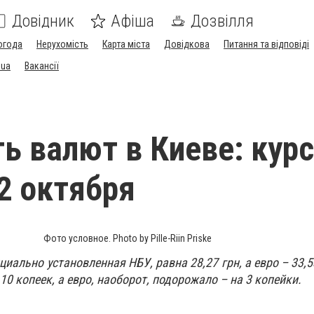
Довідник
Афіша
Дозвілля
огода
Нерухомість
Карта міста
Довідкова
Питання та відповіді
.ua
Вакансії
ь валют в Киеве: курс
2 октября
Фото условное. Photo by Pille-Riin Priske
иально установленная НБУ, равна 28,27 грн, а евро – 33,53
10 копеек, а евро, наоборот, подорожало – на 3 копейки.