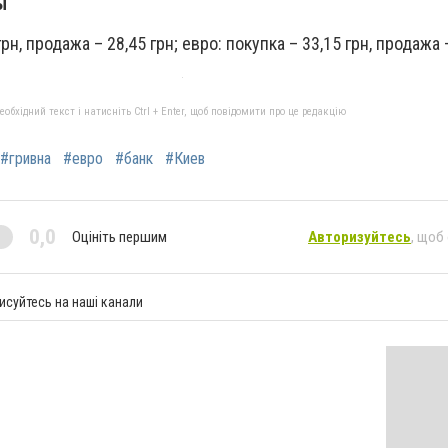
ы
рн, продажа – 28,45 грн; евро: покупка – 33,15 грн, продажа –
бхідний текст і натисніть Ctrl + Enter, щоб повідомити про це редакцію
#гривна
#евро
#банк
#Киев
0,0
Оцініть першим
Авторизуйтесь
, щоб
исуйтесь на наші канали