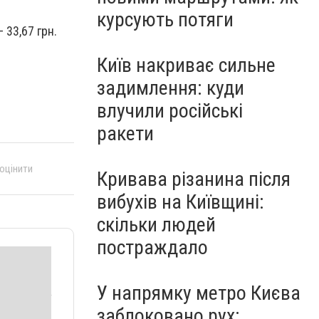
курсують потяги
 33,67 грн.
Київ накриває сильне
задимлення: куди
влучили російські
ракети
 оцінити
Кривава різанина після
вибухів на Київщині:
скільки людей
постраждало
У напрямку метро Києва
заблоковано рух: