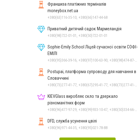
Франшиза платіжних терміналів
moneybox.net.ua
+380(63)116-35-10, +380(66)147-44-68
Приватний дитячий садок Мармеландія
+380(98)722-01-01, +380(50)722-01-01
Sophie-Emily School Ліцей сучасної освіти СОФІ-
ЕМІЛІ
+380(95)366-39-16, +380(97)100-63-90, +380(98)474-87-19
Postupai, платформа супроводу для навчання в
Словаччині
+380(73)277-41-77, +380(67)295-41-77, +380(73)277-41-77
KIEVGlass виробляє скло та дзеркало
різноманітних форм
+380(96)477-97-29, +380(99)933-10-47, +380(50)334-66-26, +380(98)553-52-66
DFD, служба усунення цвілі
+380(96)971-44-35, +380(95)021-78-88