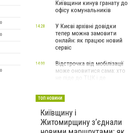
Київщини кинув гранату до
офісу комунальників
У Києві архівні довідки
14:28
тепер можна замовити
онлайн: як працює новий
сервіс
Відстрочка від мобілізації
14:00
може оновитися сама: хто
не піде до ТЦК і де
перевірити свій статус
ТОП НОВИНИ
Київщину і
Житомирщину з’єднали
новими маршрутами: як