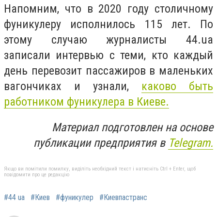
Напомним, что в 2020 году столичному
фуникулеру исполнилось 115 лет. По
этому случаю журналисты 44.ua
записали интервью с теми, кто каждый
день перевозит пассажиров в маленьких
вагончиках и узнали,
каково быть
работником фуникулера в Киеве.
Материал подготовлен на основе
публикации предприятия в
Telegram.
Якщо ви помітили помилку, виділіть необхідний текст і натисніть Ctrl + Enter, щоб
повідомити про це редакцію
#44 ua
#Киев
#фуникулер
#Киевпастранс