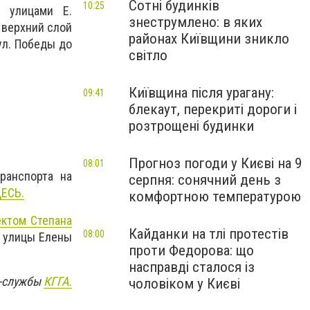
Сотні будинків
10:25
 улицами Е.
знеструмлено: в яких
 верхний слой
районах Київщини зникло
ул. Победы до
світло
Київщина після урагану:
09:41
блекаут, перекриті дороги і
розтрощені будинки
Прогноз погоди у Києві на 9
08:01
ранспорта на
серпня: сонячний день з
ЕСЬ.
комфортною температурою
ектом Степана
Кайданки на тлі протестів
08:00
т улицы Елены
проти Федорова: що
насправді сталося із
с-службы
КГГА.
чоловіком у Києві