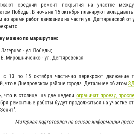
олжают средний ремонт покрытия на участке между
том Победы. В ночь на 15 октября планируют вкладывать
м во время работ движение на части ул. Дегтяревской от 
рекрыто.
ну можно по маршрутам:
. Лагерная - ул. Победы;
. Е. Мирошниченко - ул. Дегтяревская.
е с 13 по 15 октября частично перекроют движение т
, что в Днепровском районе города. Детальнее об этом
ЗД
ь, что в столице на две недели
ограничат проезд просп
ября ремонтные работы будут продолжаться на участке о
Зенит".
Материал подготовлен на основе информации прес