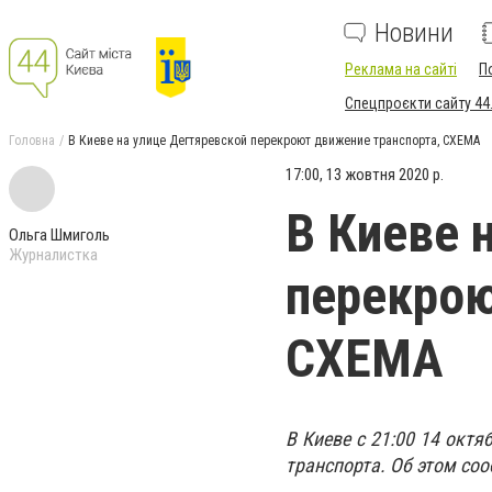
Новини
Реклама на сайті
П
Спецпроєкти сайту 44
Головна
В Киеве на улице Дегтяревской перекроют движение транспорта, СХЕМА
17:00, 13 жовтня 2020 р.
В Киеве 
Ольга Шмиголь
Журналистка
перекрою
СХЕМА
В Киеве с 21:00 14 октя
транспорта. Об этом со