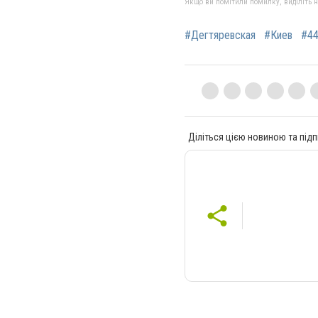
Якщо ви помітили помилку, виділіть нео
#Дегтяревская
#Киев
#44
Діліться цією новиною та підп