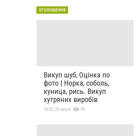
ОГОЛОШЕННЯ
Викуп шуб, Оцінка по
фото | Норка, соболь,
куница, рись. Викуп
хутряних виробів
44
18:00, 20 липня