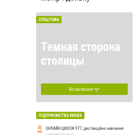
СПЕЦТЕМА
Темная сторона
столицы
Всі матеріали тут
ПІДПРИЄМСТВА КИЄВА
ОНЛАЙН ШКОЛА 977, дистанційне навчання
+380(99)150-09-77