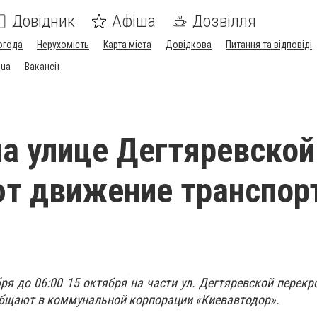
Довідник
Афіша
Дозвілля
огода
Нерухомість
Карта міста
Довідкова
Питання та відповіді
.ua
Вакансії
на улице Дегтяревской
т движение транспор
бря до 06:00 15 октября на части ул. Дегтяревской перек
общают в коммунальной корпорации «Киевавтодор».