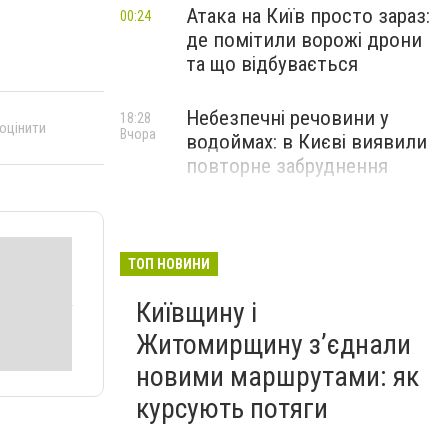
Атака на Київ просто зараз:
00:24
де помітили ворожі дрони
та що відбувається
Небезпечні речовини у
18:28
 оцінити
Вчора
водоймах: в Києві виявили
повторне забруднення
ТОП НОВИНИ
Київщину і
Житомирщину з’єднали
новими маршрутами: як
курсують потяги