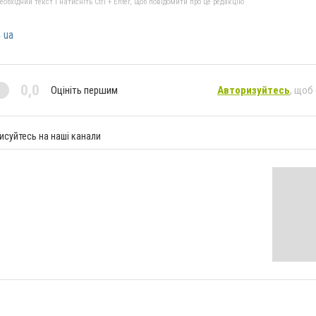
бхідний текст і натисніть Ctrl + Enter, щоб повідомити про це редакцію
 ua
0,0
Оцініть першим
Авторизуйтесь
, щоб
исуйтесь на наші канали