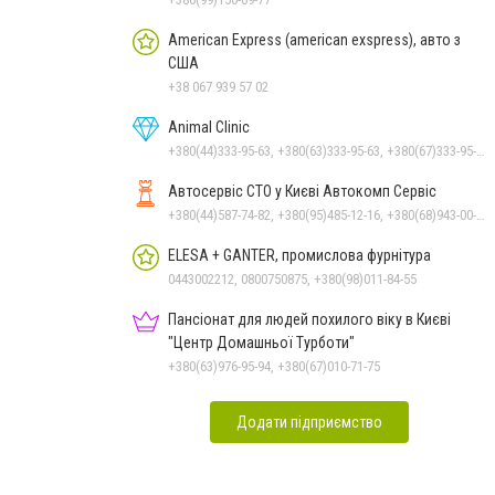
American Express (american exspress), авто з
США
+38 067 939 57 02
Animal Clinic
+380(44)333-95-63, +380(63)333-95-63, +380(67)333-95-63, +380(66)333-95-63, +380(67)333-95-63
Автосервіс СТО у Києві Автокомп Сервіс
+380(44)587-74-82, +380(95)485-12-16, +380(68)943-00-82, +380(63)237-79-48, +380(44)233-36-88, +380(44)587-75-82
ELESA + GANTER, промислова фурнітура
0443002212, 0800750875, +380(98)011-84-55
Пансіонат для людей похилого віку в Києві
"Центр Домашньої Турботи"
+380(63)976-95-94, +380(67)010-71-75
Додати підприємство