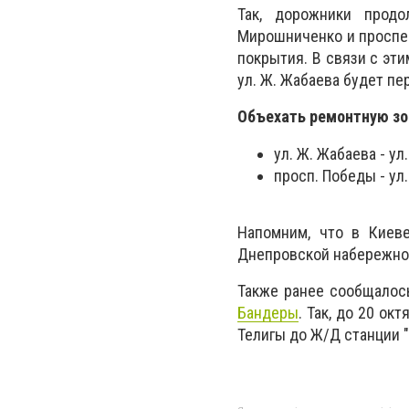
Так, дорожники прод
Мирошниченко и проспек
покрытия. В связи с эти
ул. Ж. Жабаева будет пе
Объехать ремонтную зо
ул. Ж. Жабаева - ул
просп. Победы - ул
Напомним, что в Киев
Днепровской набережной
Также р
анее сообщалос
Бандеры
. Так, д
о 20 окт
Телигы до Ж/Д станции "