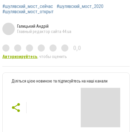
#шулявский_мост_сейчас
#шулявский_мост_2020
#шулявский_мост_открыт
Галицький Андрій
Главный редактор сайта 44.ua
0,0
Авторизируйтесь
, чтобы оценить
Діліться цією новиною та підписуйтесь на наші канали