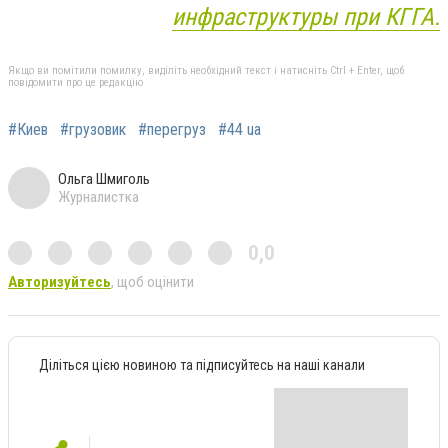
инфраструктуры при КГГА.
Якщо ви помітили помилку, виділіть необхідний текст і натисніть Ctrl + Enter, щоб
повідомити про це редакцію
#Киев
#грузовик
#перегруз
#44 ua
Ольга Шмиголь
Журналистка
0,0
Авторизуйтесь
, щоб оцінити
Діліться цією новиною та підписуйтесь на наші канали