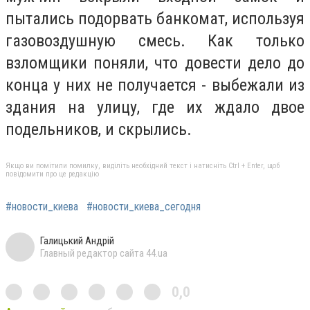
пытались подорвать банкомат, используя
газовоздушную смесь. Как только
взломщики поняли, что довести дело до
конца у них не получается - выбежали из
здания на улицу, где их ждало двое
подельников, и скрылись.
Якщо ви помітили помилку, виділіть необхідний текст і натисніть Ctrl + Enter, щоб
повідомити про це редакцію
#новости_киева
#новости_киева_сегодня
Галицький Андрій
Главный редактор сайта 44.ua
0,0