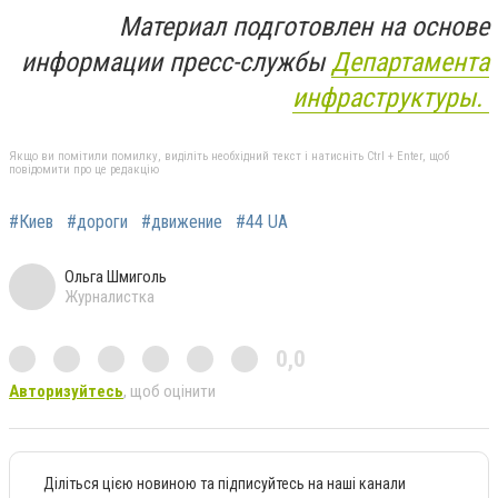
Материал подготовлен на основе
информации пресс-службы
Департамента
инфраструктуры.
Якщо ви помітили помилку, виділіть необхідний текст і натисніть Ctrl + Enter, щоб
повідомити про це редакцію
#Киев
#дороги
#движение
#44 UA
Ольга Шмиголь
Журналистка
0,0
Авторизуйтесь
, щоб оцінити
Діліться цією новиною та підписуйтесь на наші канали