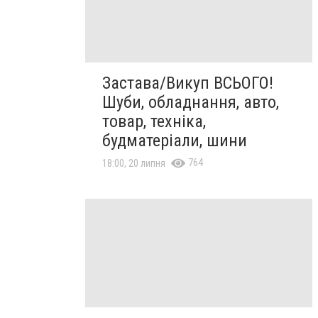
Застава/Викуп ВСЬОГО!
Шуби, обладнання, авто,
товар, техніка,
будматеріали, шини
764
18:00, 20 липня