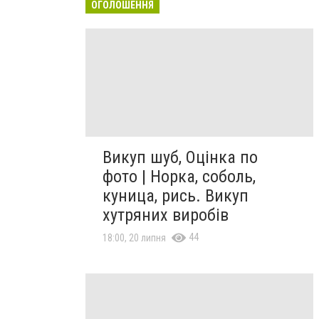
ОГОЛОШЕННЯ
Викуп шуб, Оцінка по
фото | Норка, соболь,
куница, рись. Викуп
хутряних виробів
44
18:00, 20 липня