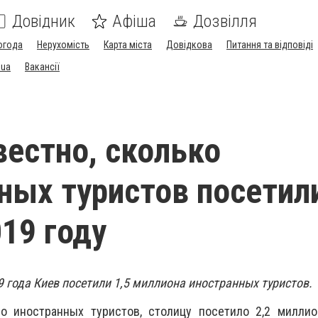
Довідник
Афіша
Дозвілля
огода
Нерухомість
Карта міста
Довідкова
Питання та відповіді
.ua
Вакансії
вестно, сколько
ных туристов посетил
019 году
9 года Киев посетили 1,5 миллиона иностранных туристов.
о иностранных туристов, столицу посетило 2,2 миллио