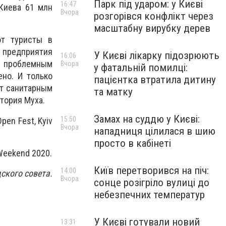
Парк під ударом: у Києві
16:47
 Киева 61 млн
Вчора
розгорівся конфлікт через
масштабну вирубку дерев
ют туристы в
 предприятия
У Києві лікарку підозрюють
16:06
о проблемным
Вчора
у фатальній помилці:
но. И только
пацієнтка втратила дитину
ют санитарным
та матку
тория Муха.
Замах на суддю у Києві:
15:50
en Fest, Kyiv
Вчора
нападниця цілилася в шию
просто в кабінеті
Weekend 2020.
Київ перетворився на піч:
14:00
ского совета.
Вчора
сонце розігріло вулиці до
небезпечних температур
У Києві готували новий
13:31