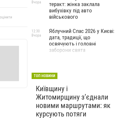
Вчора
теракт: жінка заклала
вибухівку під авто
військового
 оцінити
Яблучний Спас 2026 у Києві:
12:30
Вчора
дата, традиції, що
освячують і головні
заборони свята
ТОП НОВИНИ
Київщину і
Житомирщину з’єднали
новими маршрутами: як
курсують потяги