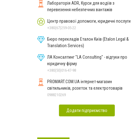
Лабораторія ADR, Курси для водіїв з
перевезення небезпечних вантажів
Центр правової допомоги, юридичні послуги
+380(67)259-05-22
Бюро перекладів Еталон Київ (Etalon Legal &
Translation Services)
ЛА Консалтинг "LA Consulting" - відгуки про
юридичну фірму
+380(50)016-47-98
PROMART.COM.UA інтернет-магазин
cвітильників, розеток та електротоварів
0988210269
Додати підприємство