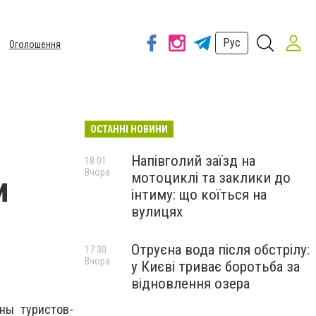
Рус
Оголошення
ОСТАННІ НОВИНИ
Напівголий заїзд на
18:01
Вчора
мотоциклі та заклики до
и
інтиму: що коїться на
вулицях
Отруєна вода після обстрілу:
17:30
Вчора
у Києві триває боротьба за
відновлення озера
ны туристов-