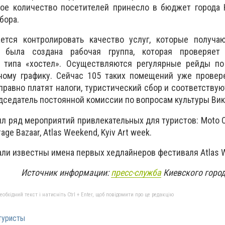
акое количество посетителей принесло в бюджет города
бора.
ется контролировать качество услуг, которые получа
 была создана рабочая группа, которая проверяет
а типа «хостел». Осуществляются регулярные рейды п
ному графику. Сейчас 105 таких помещений уже провере
справно платят налоги, туристический сбор и соответству
едседатель постоянной комиссии по вопросам культуры Вик
л ряд мероприятий привлекательных для туристов: Moto Op
rage Bazaar, Atlas Weekend, Kyiv Art week.
тали известны имена первых хедлайнеров фестиваля Atlas 
Источник информации:
пресс-служба
Киевского город
бхідний текст і натисніть Ctrl + Enter, щоб повідомити про це редакцію
туристы