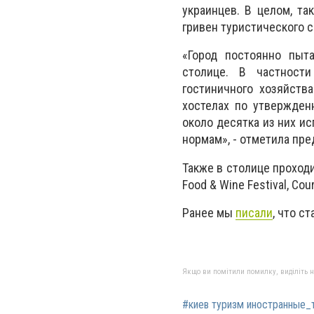
украинцев. В целом, т
гривен туристического с
«Город постоянно пыта
столице. В частности
гостиничного хозяйств
хостелах по утвержден
около десятка из них и
нормам», - отметила пр
Также в столице проходи
Food & Wine Festival, Cou
Ранее мы
писали
, что c
Якщо ви помітили помилку, виділіть нео
#киев туризм иностранные_