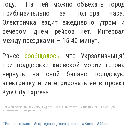
году. На ней можно объехать город
приблизительно за полтора часа.
Электричка ездит ежедневно утром и
вечером, днем рейсов нет. Интервал
между поездками — 15-40 минут.
Ранее
сообщалось
, что Укрзализныця"
при поддержке киевской мэрии готова
вернуть на свой баланс городскую
электричку и интегрировать ее в проект
Kyiv City Express.
Якщо ви помітили помилку, виділіть необхідний текст і натисніть Ctrl + Enter, щоб
повідомити про це редакцію
#Киевпастранс
#городская_электричка
#Киев
#44ua