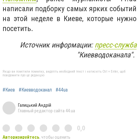
написали подборку самых ярких событий
на этой неделе в Киеве, которые нужно
посетить.
Источник информации:
пресс-служба
"Киевводоканала".
Якщо ви помітили помилку, виділіть необхідний текст і натисніть Ctrl + Enter, щоб
повідомити про це редакцію
#Киев
#Киевводоканал
#44ua
Галицький Андрій
Главный редактор сайта 44.ua
0,0
Авторизируйтесь
, чтобы оценить