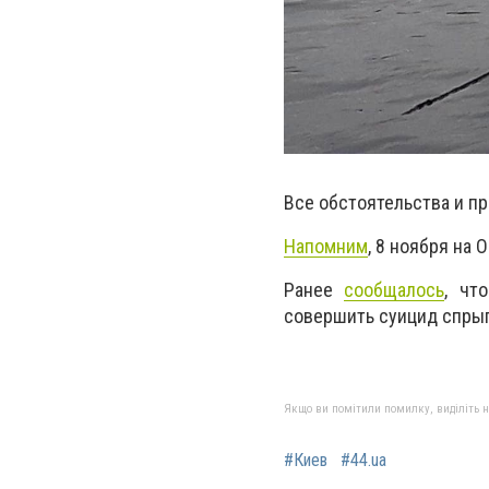
Все обстоятельства и п
Напомним
, 8 ноября на
Ранее
сообщалось
, чт
совершить суицид спрыгн
Якщо ви помітили помилку, виділіть нео
#Киев
#44.ua