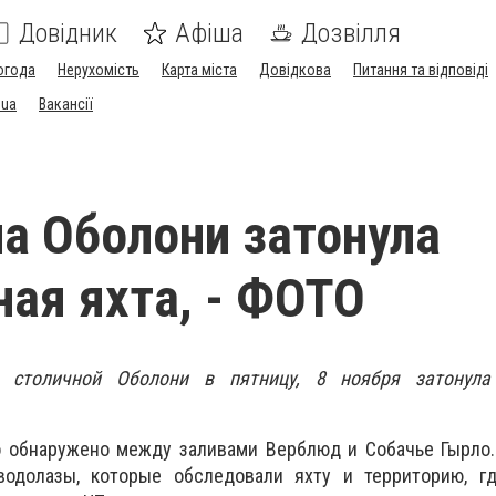
Довідник
Афіша
Дозвілля
огода
Нерухомість
Карта міста
Довідкова
Питання та відповіді
.ua
Вакансії
на Оболони затонула
ная яхта, - ФОТО
 столичной Оболони в пятницу, 8 ноября затонула 
о обнаружено между
заливами Верблюд и Собачье Гырло.
водолазы, которые обследовали яхту и территорию, г