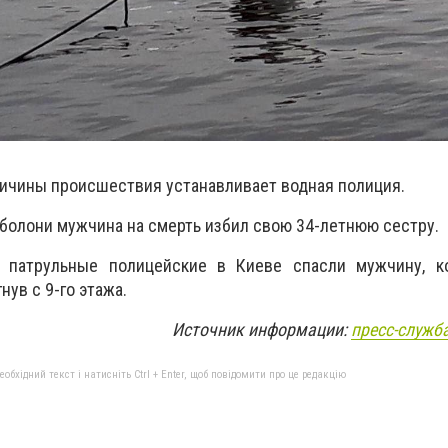
ричины происшествия устанавливает водная полиция.
 Оболони
мужчина на смерть избил свою 34-летнюю сестру.
о п
атрульные полицейские в Киеве спасли мужчину, к
ув с 9-го этажа.
Источник информации:
пресс-служб
бхідний текст і натисніть Ctrl + Enter, щоб повідомити про це редакцію