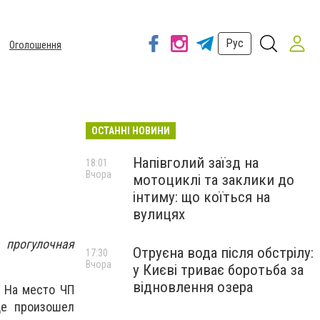
Рус
Оголошення
ОСТАННІ НОВИНИ
Напівголий заїзд на
18:01
Вчора
мотоциклі та заклики до
інтиму: що коїться на
вулицях
прогулочная
Отруєна вода після обстрілу:
17:30
Вчора
у Києві триває боротьба за
відновлення озера
 На место ЧП
де произошел