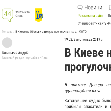
Новини
Реклама на сайті
П
Спецпроєкти сайту 44
Головна
В Киеве на Оболони затонула прогулочная яхта, - ФОТО
19:02, 8 листопада 2019 р.
В Киеве 
Галицький Андрій
Главный редактор сайта 44.ua
прогулоч
В притоке Днепра на
однопалубная яхта.
Затонувшее судно был
прибыли спасатели и 