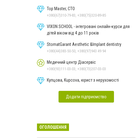
Top Master, СТО
+380(67)310-79-83, +380(75)320-89-85
VIXON SCHOOL - інтегровані онлайн-курси для
дітей віком від 4 до 11 років
StomatGarant Aesthetic &Implant dentistry
+380(44)383-50-50, +380(97)943 49 94
Медичний центр Діасервіс
+380(93)111-03-03, +380(73)207-03-03
Купцова, Kupcova, юрист з нерухомості
Додати підприємство
ОГОЛОШЕННЯ