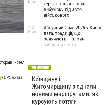
Вчора
теракт: жінка заклала
вибухівку під авто
військового
Яблучний Спас 2026 у Києві:
12:30
Вчора
дата, традиції, що
освячують і головні
заборони свята
оторый хотел
ТОП НОВИНИ
а
ГСЧС Киева.
Київщину і
Житомирщину з’єднали
новими маршрутами: як
курсують потяги