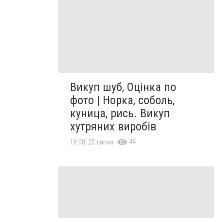
Викуп шуб, Оцінка по
фото | Норка, соболь,
куница, рись. Викуп
хутряних виробів
44
18:00, 20 липня