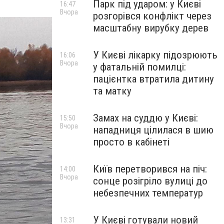
Парк під ударом: у Києві
16:47
Вчора
розгорівся конфлікт через
масштабну вирубку дерев
У Києві лікарку підозрюють
16:06
Вчора
у фатальній помилці:
пацієнтка втратила дитину
та матку
Замах на суддю у Києві:
15:50
Вчора
нападниця цілилася в шию
просто в кабінеті
Київ перетворився на піч:
14:00
Вчора
сонце розігріло вулиці до
небезпечних температур
У Києві готували новий
13:31