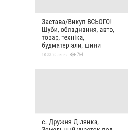
Застава/Викуп ВСЬОГО!
Шуби, обладнання, авто,
товар, техніка,
будматеріали, шини
764
18:00, 20 липня
с. Дружня Ділянка,
Земельный участок под