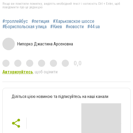
Якщо ви помітили помилку, виділіть необхідний текст і натисніть Ctrl + Enter, щоб
повідомити про це редакцію
#троллейбус
#петиция
#Харьковское шоссе
#Бориспольская улица
#Киев
#новости
#44.ua
Нипорко Джастина Арсеновна
0,0
Авторизуйтесь
, щоб оцінити
Діліться цією новиною та підписуйтесь на наші канали