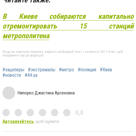
В Киеве собираются капитально
отремонтировать 15 станций
метрополитена
Якщо ви помітили помилку, виділіть необхідний текст і натисніть Ctrl + Enter, щоб
повідомити про це редакцію
#зацеперы
#экстремалы
#метро
#полиция
#Киев
#новости
#44.ua
Нипорко Джастина Арсеновна
0,0
Авторизуйтесь
, щоб оцінити