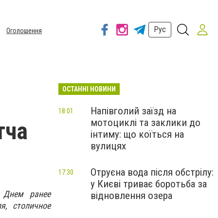
Рус
Оголошення
ОСТАННІ НОВИНИ
Напівголий заїзд на
18:01
мотоциклі та заклики до
тча
інтиму: що коїться на
вулицях
Отруєна вода після обстрілу:
17:30
у Києві триває боротьба за
. Днем ранее
відновлення озера
я, столичное