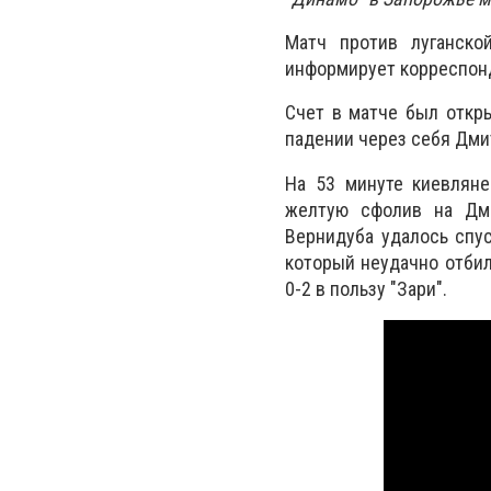
Матч против луганско
информирует корреспонд
Счет в матче был откр
падении через себя Дмит
На 53 минуте киевляне
желтую сфолив на Дми
Вернидуба удалось спу
который неудачно отбил
0-2 в пользу "Зари".