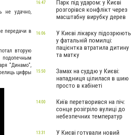
Парк під ударом: у Києві
16:47
розгорівся конфлікт через
ь не удачно,
масштабну вирубку дерев
е передачи в
У Києві лікарку підозрюють
16:06
у фатальній помилці:
пацієнтка втратила дитину
потал вторую
та матку
м подопечным
аря "Динамо",
Замах на суддю у Києві:
15:50
орелиць цифры
нападниця цілилася в шию
просто в кабінеті
Київ перетворився на піч:
14:00
сонце розігріло вулиці до
небезпечних температур
У Києві готували новий
13:31