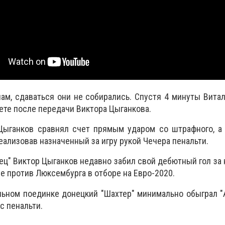
нам, сдаваться они не собирались. Спустя 4 минуты Вита
ете после передачи Виктора Цыганкова.
Цыганков сравнял счет прямым ударом со штрафного, а 
еализовав назначенный за игру рукой Чечера пенальти.
вец" Виктор Цыганков недавно забил свой дебютный гол за
е против Люксембурга в отборе на Евро-2020.
льном поединке донецкий "Шахтер" минимально обыграл 
с пенальти.