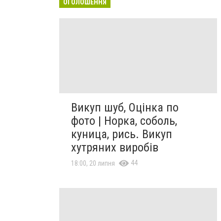
ОГОЛОШЕННЯ
Викуп шуб, Оцінка по
фото | Норка, соболь,
куница, рись. Викуп
хутряних виробів
44
18:00, 20 липня