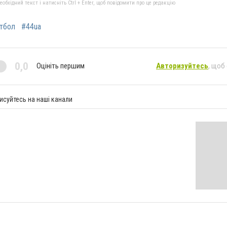
бхідний текст і натисніть Ctrl + Enter, щоб повідомити про це редакцію
тбол
#44ua
0,0
Оцініть першим
Авторизуйтесь
, щоб
исуйтесь на наші канали