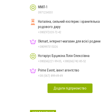
ММЛ-1
0971234551
Наталіна, сильний езотерик і хранителька
родового дару
+380(97)320-72-42
Okmart, інтернет-магазин для всієї родини
+380997315326
Нотаріус Буцикіна Лілія Олексіївна
+380(66)221-99-05, +380(66)742-85-52
Prime Event, івент агентство
+38 (067) 899-49-49
Додати підприємство