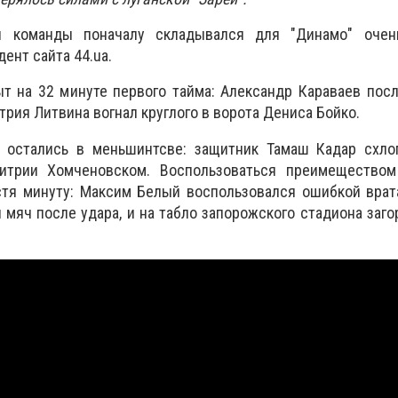
й команды поначалу складывался для "Динамо" очен
ент сайта 44.ua.
ыт на 32 минуте первого тайма: Александр Караваев
посл
рия Литвина вогнал круглого в ворота Дениса Бойко.
 остались в меньшинтсве: защитник Тамаш Кадар схло
трии Хомченовском. Воспользоваться преимещество
стя минуту: Максим Белый воспользовался ошибкой врат
 мяч после удара, и на табло запорожского стадиона заг