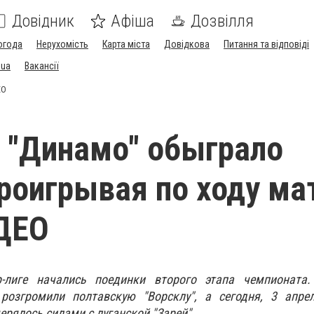
Довідник
Афіша
Дозвілля
огода
Нерухомість
Карта міста
Довідкова
Питання та відповіді
.ua
Вакансії
ЕО
 "Динамо" обыграло
проигрывая по ходу ма
ИДЕО
-лиге начались поединки второго этапа чемпионата
розгромили полтавскую "Ворсклу", а сегодня, 3 апрел
ерялось силами с луганской "Зарей".