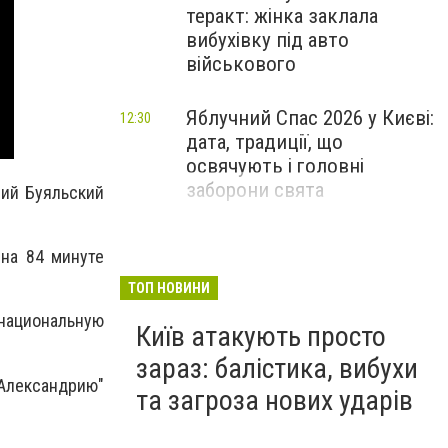
теракт: жінка заклала
вибухівку під авто
військового
Яблучний Спас 2026 у Києві:
12:30
дата, традиції, що
освячують і головні
заборони свята
лий Буяльский
на 84 минуте
ТОП НОВИНИ
 национальную
Київ атакують просто
зараз: балістика, вибухи
"Александрию"
та загроза нових ударів