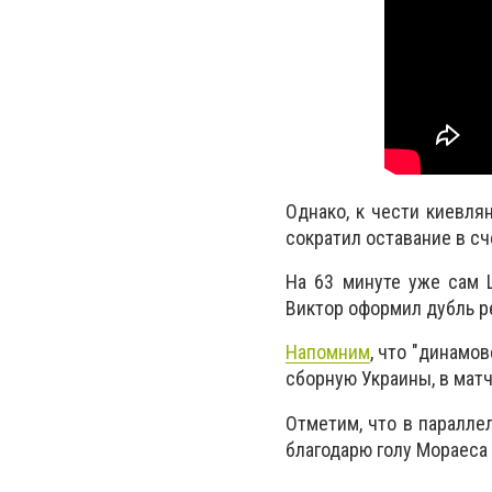
Однако, к чести киевля
сократил оставание в сч
На 63 минуте уже сам 
Виктор оформил дубль
р
Напомним
, что "динамо
сборную Украины, в матч
Отметим, что в паралле
благодарю голу Мораеса 