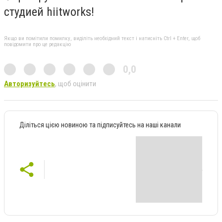
студией hiitworks!
Якщо ви помітили помилку, виділіть необхідний текст і натисніть Ctrl + Enter, щоб
повідомити про це редакцію
0,0
Авторизуйтесь
, щоб оцінити
Діліться цією новиною та підписуйтесь на наші канали