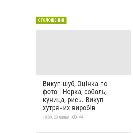
ОГОЛОШЕННЯ
Викуп шуб, Оцінка по
фото | Норка, соболь,
куница, рись. Викуп
хутряних виробів
44
18:00, 20 липня