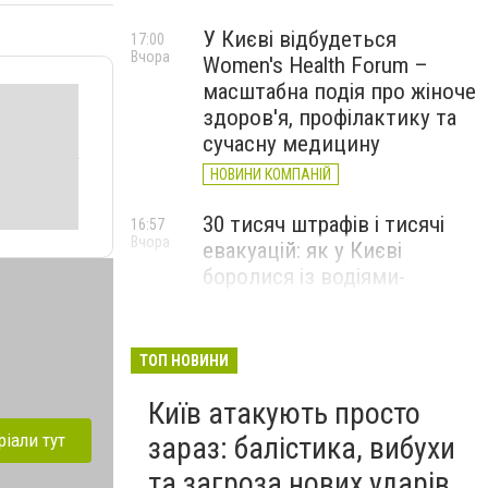
У Києві відбудеться
17:00
Вчора
Women's Health Forum –
масштабна подія про жіноче
здоров'я, профілактику та
сучасну медицину
НОВИНИ КОМПАНІЙ
30 тисяч штрафів і тисячі
16:57
Вчора
евакуацій: як у Києві
боролися із водіями-
порушниками у липні
ТОП НОВИНИ
Київ атакують просто
ріали тут
зараз: балістика, вибухи
та загроза нових ударів