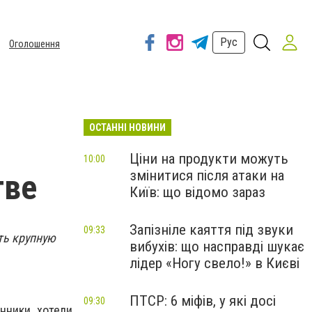
Рус
Оголошення
ОСТАННІ НОВИНИ
Ціни на продукти можуть
10:00
змінитися після атаки на
тве
Київ: що відомо зараз
Запізніле каяття під звуки
09:33
ть крупную
вибухів: що насправді шукає
лідер «Ногу свело!» в Києві
ПТСР: 6 міфів, у які досі
09:30
нники хотели