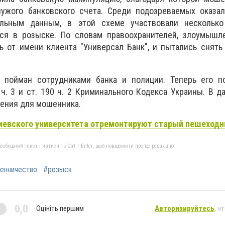
чужого банковского счета. Среди подозреваемых оказал
ельным данным, в этой схеме участвовали несколько
ся в розыске. По словам правоохранителей, злоумышл
 от имени клиента "Универсал Банк", и пытались снять
 пойман сотрудниками банка и полиции. Теперь его п
 ч. 3 и ст. 190 ч. 2 Криминального Кодекса Украины. В 
ения для мошенника.
иевского университета отремонтируют старый пешеход
бхідний текст і натисніть Ctrl + Enter, щоб повідомити про це редакцію
енничество
#розыск
0,0
Оцініть першим
Авторизируйтесь
, ч