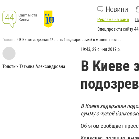
Новини
Реклама на сайті
П
Спецпроєкти сайту 44
Головна
В Киеве задержан 22-летний подозреваемый в мошенничестве
19:43, 29 січня 2019 р.
В Киеве 
Толстых Татьяна Александровна
подозре
В Киеве задержали подо
сумму с чужой банковск
Об этом сообщает пресс
Киевская полиция выяв