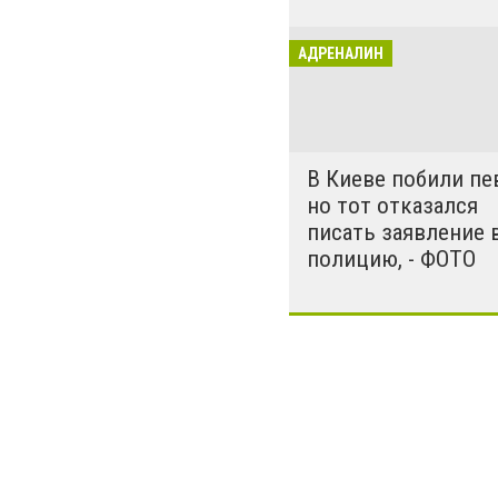
погибают люди.
последние ново
АДРЕНАЛИН
масштабном раз
В Киеве побили пе
но тот отказался
писать заявление 
полицию, - ФОТО