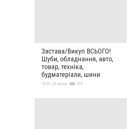
Застава/Викуп ВСЬОГО!
Шуби, обладнання, авто,
товар, техніка,
будматеріали, шини
764
18:00, 20 липня