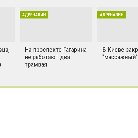
 Мы решили собрать все
сти по данной теме в одном
АДРЕНАЛИН
АДРЕНАЛИН
деле.
вца,
На проспекте Гагарина
В Киеве зак
не работают два
"массажный"
в
трамвая