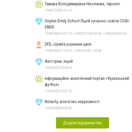
Тамара Володимирівна Ніколаєва, таролог
+380(73)833-61-45
Sophie-Emily School Ліцей сучасної освіти СОФІ-
ЕМІЛІ
+380(98)474-87-19, +380(97)100-63-90, +380(95)366-39-16
DFD, служба усунення цвілі
+380(96)971-44-35, +380(95)021-78-88
Ангстрем, ліцей
+380(95)678-90-03
Інформаційно-аналітичний портал «Український
футбол»
+380(44)570-62-50
Notarify, агентство нерухомості
+380(68)858-88-85
Додати підприємство