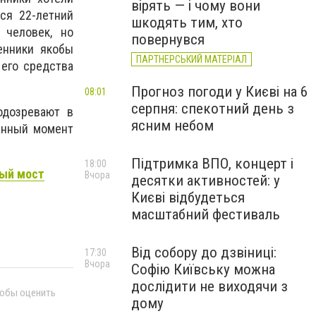
вірять — і чому вони
ся 22-летний
шкодять тим, хто
 человек, но
повернувся
енники якобы
ПАРТНЕРСЬКИЙ МАТЕРІАЛ
 его средства
Прогноз погоди у Києві на 6
08:01
серпня: спекотний день з
одозревают в
ясним небом
данный момент
Підтримка ВПО, концерт і
18:00
ный мост
Вчора
десятки активностей: у
Києві відбудеться
масштабний фестиваль
Від собору до дзвіниці:
17:30
Вчора
Софію Київську можна
дослідити не виходячи з
тобы оценить
дому