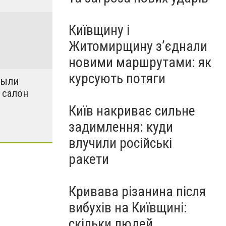
Київщину і
Житомирщину з’єднали
новими маршрутами: як
курсують потяги
рыли
 салон
Київ накриває сильне
задимлення: куди
влучили російські
ракети
Кривава різанина після
вибухів на Київщині:
скільки людей