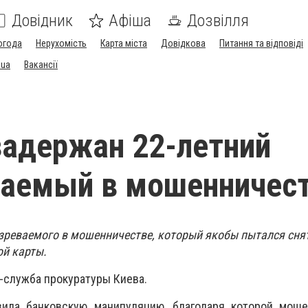
Довідник
Афіша
Дозвілля
огода
Нерухомість
Карта міста
Довідкова
Питання та відповіді
.ua
Вакансії
задержан 22-летний
ваемый в мошенничес
зреваемого в мошенничестве, который якобы пытался сня
ой карты.
-служба прокуратуры Киева.
ила банковскую манипуляцию, благодаря которой моше