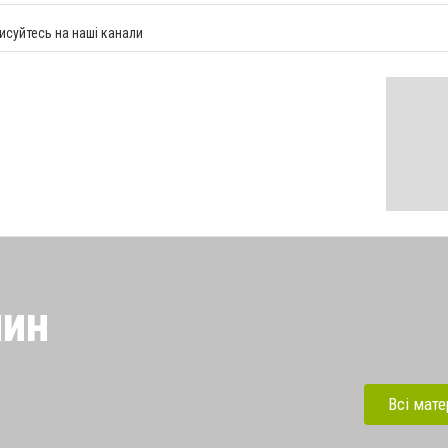
исуйтесь на наші канали
лин
новится эпицентром
ов и политических акций
Всі мате
 раздаются звуки взрывов и