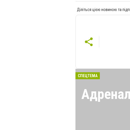
Діліться цією новиною та підп
СПЕЦТЕМА
Адрена
Киев часто ста
крупных митинг
протеста, здесь