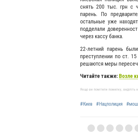
снять 200 тыс. грн с 
парень. По предварит
остальные уже находят
подделали доверенность
через кассу банка.
22-летний парень были
преступлении по ст. 15
решаются меры пересеч
Читайте также:
Возле к
Якщо ви помітили помилку, виділіть нео
#Киев
#Нацполиция
#мош