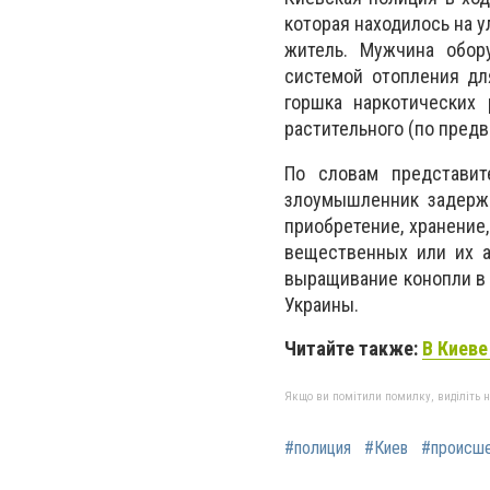
которая находилось на у
житель. Мужчина обор
системой отопления дл
горшка наркотических 
растительного (по пред
По словам представит
злоумышленник задержа
приобретение, хранение
вещественных или их а
выращивание конопли в 
Украины.
Читайте также:
В Киеве
Якщо ви помітили помилку, виділіть нео
#полиция
#Киев
#происш