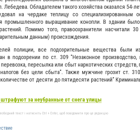
л. Лебедева. Обладателем такого хозяйства оказался 54-л
удовал на чердаке теплицу со специализированным 
я промышленного выращивание конопли. В здании было
растений. Помимо того, правоохранители насчитали 30
варительным данным) происхождения.
елей полиции, все подозрительные вещества были и
н в подозрении по ст. 309 "Незаконное производство, 
, перевозка, пересылка или сбыт наркотических стредств,
налогов без цели сбыта". Также мужчине грозит ст. 31
количестве от десяти до пятидесяти растений" Криминал
 штрафуют за неубранные от снега улицы
бхідний текст і натисніть Ctrl + Enter, щоб повідомити про це редакцію
ествие