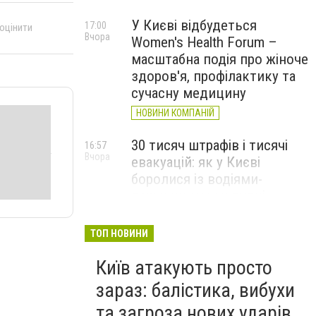
У Києві відбудеться
17:00
 оцінити
Вчора
Women's Health Forum –
масштабна подія про жіноче
здоров'я, профілактику та
сучасну медицину
НОВИНИ КОМПАНІЙ
30 тисяч штрафів і тисячі
16:57
Вчора
евакуацій: як у Києві
боролися із водіями-
порушниками у липні
ТОП НОВИНИ
Київ атакують просто
зараз: балістика, вибухи
та загроза нових ударів