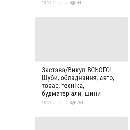
44
18:00, 20 липня
Застава/Викуп ВСЬОГО!
Шуби, обладнання, авто,
товар, техніка,
будматеріали, шини
764
18:00, 20 липня