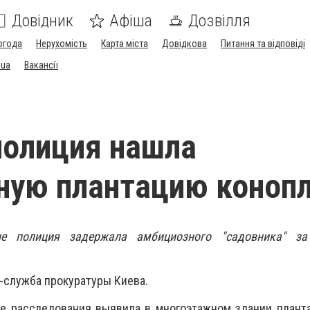
Довідник
Афіша
Дозвілля
огода
Нерухомість
Карта міста
Довідкова
Питання та відповіді
.ua
Вакансії
полиция нашла
ную плантацию коноп
не полиция задержала амбициозного "садовника" за
-служба прокуратуры Киева.
де расследования выявила в многоэтажном здании плант