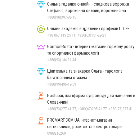
Сильна гадалка онлайн - спадкова ворожка
Стефанія, ворожіння онлайн, ворожіння на
картах Таро
+380(98)397-83-15
Онлайн академія віддалених професій IT.LIFE
+38 067 119 25 11, +380(63)151-29-21
GormonRosta - інтернет-магазин гормону росту
та спортивної фармакології
+380(93)144-34-44
Цілителька та знахарка Ольга - таролог з
багаторічним стажем
+380(99)496-19-59
Postupai, платформа супроводу для навчання в
Словаччині
+380(73)277-41-77, +380(67)295-41-77, +380(73)277-41-77
PROMART.COM.UA інтернет-магазин
cвітильників, розеток та електротоварів
0988210269