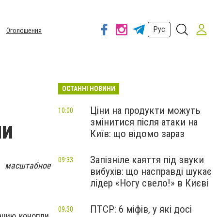
Рус
Оголошення
ОСТАННІ НОВИНИ
Ціни на продукти можуть
10:00
змінитися після атаки на
ли
Київ: що відомо зараз
Запізніле каяття під звуки
09:33
 масштабное
вибухів: що насправді шукає
лідер «Ногу свело!» в Києві
ПТСР: 6 міфів, у які досі
09:30
ацию конопли,