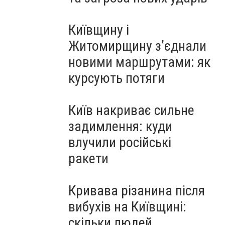
Київщину і
Житомирщину з’єднали
новими маршрутами: як
курсують потяги
Київ накриває сильне
задимлення: куди
влучили російські
ракети
Кривава різанина після
вибухів на Київщині:
скільки людей