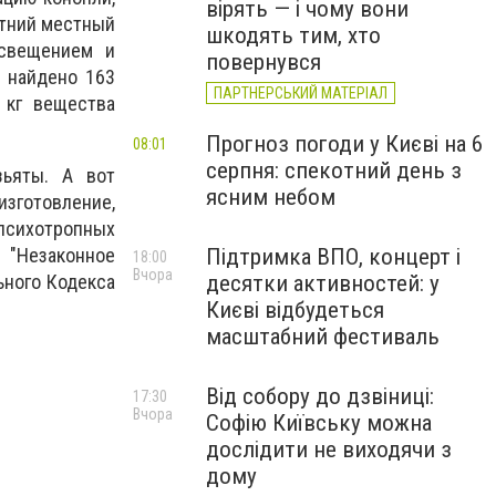
вірять — і чому вони
етний местный
шкодять тим, хто
освещением и
повернувся
 найдено 163
ПАРТНЕРСЬКИЙ МАТЕРІАЛ
 кг вещества
Прогноз погоди у Києві на 6
08:01
серпня: спекотний день з
зьяты. А вот
ясним небом
изготовление,
 психотропных
0 "Незаконное
Підтримка ВПО, концерт і
18:00
Вчора
ьного Кодекса
десятки активностей: у
Києві відбудеться
масштабний фестиваль
Від собору до дзвіниці:
17:30
Вчора
Софію Київську можна
дослідити не виходячи з
дому