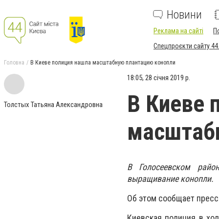
Новини
Реклама на сайті
П
Спецпроєкти сайту 44
Головна
В Киеве полиция нашла масштабную плантацию конопли
18:05, 28 січня 2019 р.
В Киеве 
Толстых Татьяна Александровна
масштаб
В Голосеевском райо
выращивание конопли.
Об этом сообщает пресс
Киевская полиция в хо